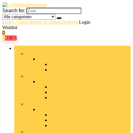
Search for:
Login / Registreren is uitgeschakeld
Login
Wishlist
0
0
€
0.00
Bladeren door rubrieken
Plafondverlichting
Plafondverlichting
Kroonluchters
Plafondlampen
Badkamerverlichting
Badkamerverlichting
Badkamerplafondverlichting
Badkamerwandverlichting
Badspiegellampen
Buitenverlichting
Buitenverlichting
Beveiligingsverlichting
Tafelverlichting voor buiten
Tuinverlichting
Wandverlichtingsarmaturen