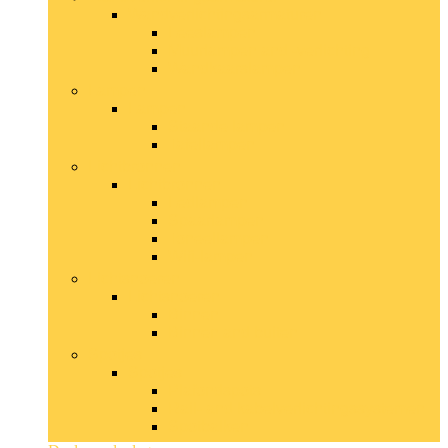
Wandverlichtingsarmaturen
Leeslampen
Muurlampen and -verlichting
Wandkaarslampen
Lampen
Lampen
Staande lampen
Tafellampen
Lichtbronnen
Lichtbronnen
Ledlampen
Spaarlampen
Toneellampen
Wifi-lampen
Lichtsnoeren
Lichtsnoeren
Binnen
Binnen and buiten
Spotjes
Spotjes
Plafondspots
Rail- and kabelverlichtingssystemen
Spotbalken