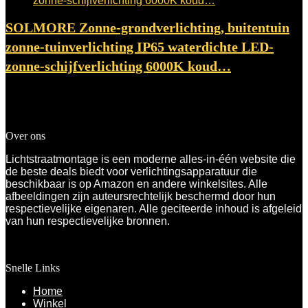
SOLMORE Zonne-grondverlichting, buitentuin
zonne-tuinverlichting IP65 waterdichte LED-
zonne-schijfverlichting 6000K koud…
Toegevoegd aan verlanglijstje
Verwijderd uit verlanglijstje
0
Toevoegen aan vergelijken
€
27.99
Over ons
Lichtstraatmontage is een moderne alles-in-één website die
de beste deals biedt voor verlichtingsapparatuur die
beschikbaar is op Amazon en andere winkelsites. Alle
afbeeldingen zijn auteursrechtelijk beschermd door hun
respectievelijke eigenaren. Alle geciteerde inhoud is afgeleid
van hun respectievelijke bronnen.
Snelle Links
Home
Winkel