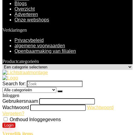
Blogs
Overzicht
Adverteren
Onze webshops
Verklaringen
Privacybeleid
algemene voorwaarden
Openbaarmaking van filialen
Productcategorieën
Search for:
Inloggen
Gebruikersnaam
Wachtwoord
Wachtwoord
Vergeten?
Onthoud Inloggegevens
Login
Vergelijk items