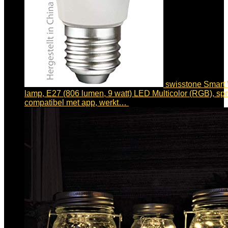
swisstone Smart 
lamp, E27 (806 lumen, 9 watt) LED Multicolor (RGB), sp
compatibel met app, werkt…
€
11.99