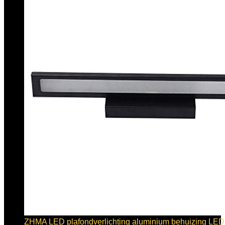
ZHMA LED plafondverlichting aluminium behuizing LED