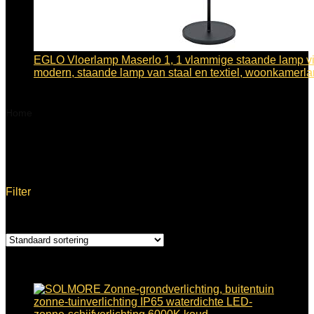
EGLO Vloerlamp Maserlo 1, 1 vlammige staande lamp vi
modern, staande lamp van staal en textiel, woonkamer
€
81.87
Home
Product Fabrikantreferentie
SOLMOREtydyfyag155
SOLMOREtydyfyag155
Filter
Enig resultaat
Toegevoegd aan verlanglijstje
Verwijderd uit verlanglijstje
0
Toevoegen aan vergelijken