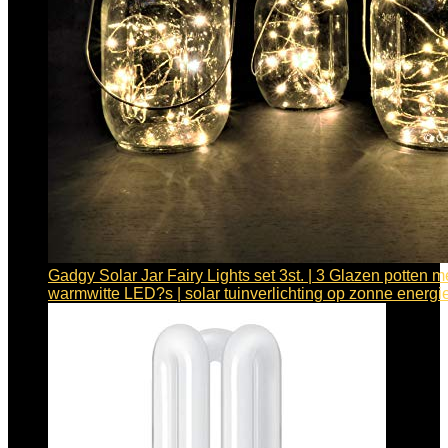
Gadgy Solar Jar Fairy Lights set 3st. | 3 Glazen potten m
warmwitte LED?s | solar tuinverlichting op zonne energ