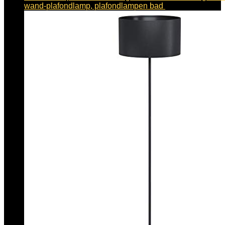
wand-plafondlamp, plafondlampen bad
€
105.54