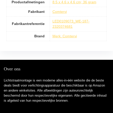
Productafmetingen
8.5 x 4.6 x 4.6 cm; 36 gram
Fabrikant
Comtervi
LED0109073_WE-187-
Fabrikantreferentie
2320374681
Brand
Merk: Comtervi
Over ons
Lichtstraatmontage is een moderne alles-in-één website die de beste
deals biedt voor verlichtingsapparatuur die beschikbaar is op Amazon
en andere winkelsites. Alle afbeeldingen zijn auteursrechtelijk
beschermd door hun respectievelijke eigenaren. Alle geciteerde inhoud
is afgeleid van hun respectievelijke bronnen.