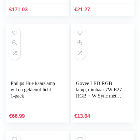
Gekleurd Licht – Incl.
WLAN lampen geen
Hue Bridge –
hub. WiFi Tuya Smart
€
171.03
€
21.27
Dimbaar…
Life…
Philips Hue kaarslamp –
Govee LED RGB-
wit en gekleurd licht –
lamp, dimbaar 7W E27
1-pack
RGB + W Sync met
muziekkleurwissellamp
met APP | Dimbare
veelkleurige lampen
€
66.99
€
13.64
voor…