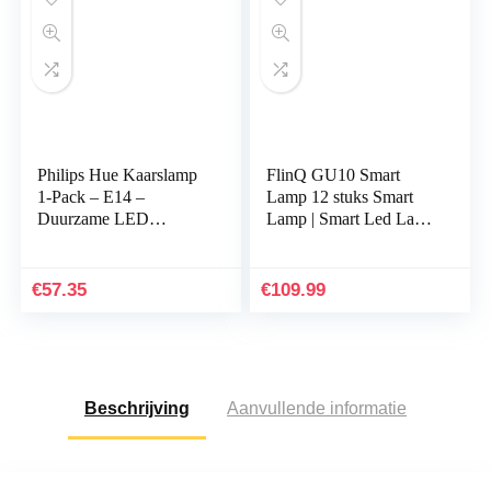
Philips Hue Kaarslamp
FlinQ GU10 Smart
1-Pack – E14 –
Lamp 12 stuks Smart
Duurzame LED
Lamp | Smart Led Lamp
Verlichting – Warmwit
| WIFI Smart Bulb
Licht – Dimbaar –
Compatibel met Alexa
Verbind met Bluetooth
en Google Assistant…
€
57.35
€
109.99
of Hue…
Beschrijving
Aanvullende informatie