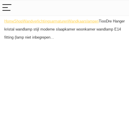
Home
Shop
Wandverlichtingsarmaturen
Wandkaarslampen
TiooDre Hanger
kristal wandlamp stijl moderne slaapkamer woonkamer wandlamp E14
fitting (lamp niet inbegrepen…