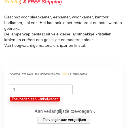
Details
)
&
FREE Shipping
.
Geschikt voor slaapkamer, eetkamer, woonkamer, kantoor,
badkamer, hal enz. Het kan ook in het restaurant en hotel worden
gebruikt.
De lampenkap bestaat uit vele kleine, achthoekige kristallen
kralen en creëert een gezellige en moderne sfeer.
Van hoogwaardige materialen: ijzer en kristal.
Amazon.nl Price:
€
32.79
(as of 06/04/2023 05:31 PST-
Details
)
&
FREE Shipping
.
TiooDre
Hanger
Toevoegen aan winkelwagen
kristal
Aan verlanglijstje toevoegen
wandlamp
0
stijl
Toevoegen aan vergelijken