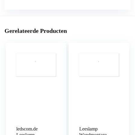
moderne
slaapkamer
woonkamer
wandlamp
Gerelateerde Producten
E14
fitting
(lamp
niet
inbegrepen…
aantal
ledscom.de
Leeslamp
Leeslamp
Wandmontage