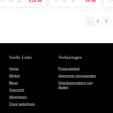
E27 houder Interieur
€
18.99
€
8.96
Art Deco voor bar…
1
2
3
Snelle Links
Verklaringen
Home
Privacybeleid
Winkel
algemene voorwaarden
Blogs
Openbaarmaking van
filialen
Overzicht
Adverteren
Onze webshops