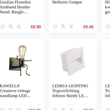
Goulian Fluwelen
Herbests Compat
HJ
Armband Houder
kwa
Stand, Bangle
go
Ketting Ketting
kl
Horloge T-Bar
in
Draagbare Organizer
vo
€
8.99
€
9.48
voor Rack
op
Sieraden…
KAWELL®
LEDKIA LIGHTING
LE
Creatieve vintage
Trapverlichting
Tr
wandlamp LED
Inbouw Randy LED
In
industrie Retro
1.5W Wit Warm Wit
1.
wandlamp zwart ijzer
3000K
Wi