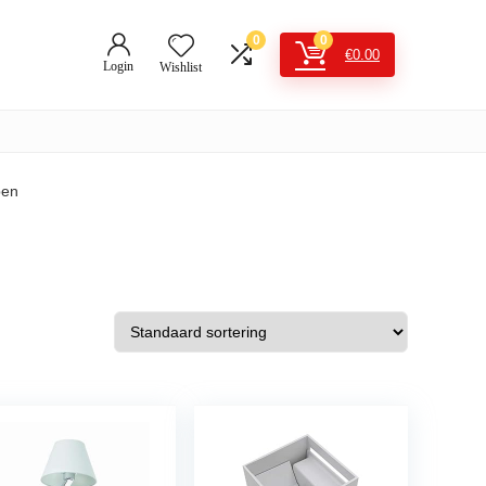
0
0
€
0.00
Login
Wishlist
pen