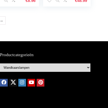
€
8.96
€
48.99
→
Productcategorieën