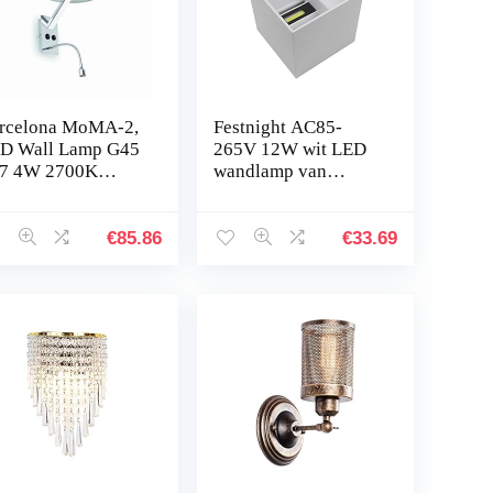
rcelona MoMA-2,
Festnight AC85-
D Wall Lamp G45
265V 12W wit LED
7 4W 2700K
wandlamp van
0LM, Blanco, 1 x
aluminium IP65
7 60W en High-
waterdicht
wer LED 1W
openingshoek voor
€
85.86
€
33.69
00K (tas
slaapkamer,
begrepen)
woonkamer…