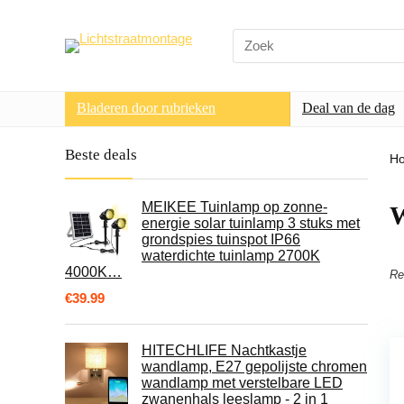
Search
for:
Bladeren door rubrieken
Deal van de dag
Beste deals
H
MEIKEE Tuinlamp op zonne-
W
energie solar tuinlamp 3 stuks met
grondspies tuinspot IP66
waterdichte tuinlamp 2700K
4000K…
Re
€
39.99
HITECHLIFE Nachtkastje
wandlamp, E27 gepolijste chromen
wandlamp met verstelbare LED
zwanenhals leeslamp - 2 in 1