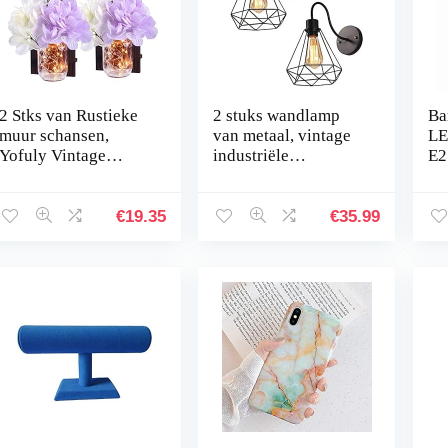
2 Stks van Rustieke
2 stuks wandlamp
Ba
muur schansen,
van metaal, vintage
LE
Yofuly Vintage
industriële
E2
Rustieke Houten
wandlamp in retro
45
Home Decor,
look, materiaal:
E2
Smeedijzeren Haken,
metaal, kunststof,
Po
€
19.35
€
35.99
Zijde Hydrangea en
kleur: zwart…
60
LED…
in