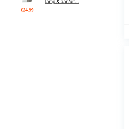
lamp & aan/uit…
€
24.99