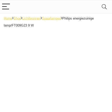
Home
Shop
Lichtbronnen
Spaarlampen
Philips energiezuinige
lamp/FT009G23 9 W