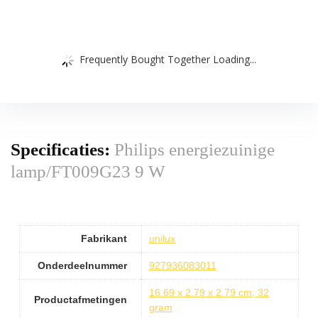
Frequently Bought Together Loading...
Specificaties:
Philips energiezuinige
lamp/FT009G23 9 W
Fabrikant
unilux
Onderdeelnummer
927936083011
16.69 x 2.79 x 2.79 cm; 32
Productafmetingen
gram