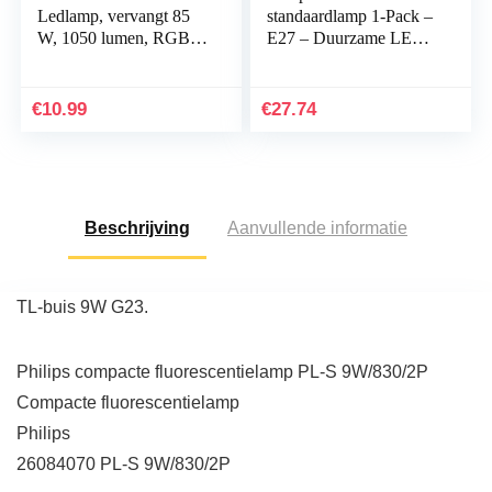
Ledlamp, vervangt 85
standaardlamp 1-Pack –
W, 1050 lumen, RGB-
E27 – Duurzame LED
gloeilamp met
Verlichting – Warmwit
afstandsbediening,
Licht – Dimbaar –
kleurverandering,
Verbind met Bluetooth
€
10.99
€
27.74
warmwit
of…
Beschrijving
Aanvullende informatie
TL-buis 9W G23.
Philips compacte fluorescentielamp PL-S 9W/830/2P
Compacte fluorescentielamp
Philips
26084070 PL-S 9W/830/2P