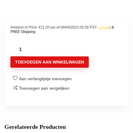
Amazon.nl Price:
€
11.20
(as of 09/04/2023 05:56 PST-
Details
)
&
FREE Shipping
.
Philips
energiezuinige
TOEVOEGEN AAN WINKELWAGEN
lamp/FT009G23
9
Aan verlanglijstje toevoegen
W
aantal
Toevoegen aan vergelijken
Gerelateerde Producten