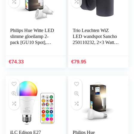
Philips Hue Witte LED
Trio Leuchten WiZ
slimme gloeilamp 2-
LED wandspot Sancho
pack [GU10 Spot],
250110232, 2×3 Watt
warm wit licht, werkt
RGBW LED met 16
met Alexa, Google
miljoen kleuren +
Assistant en Apple…
64.000 wittinten + 18…
€
74.33
€
79.95
iLC Edison E27
Philips Hue