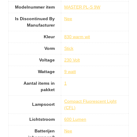
Modelnummer item
MASTER PL-S 9W
Is Discontinued By
Nee
Manufacturer
Kleur
830 warm wit
Vorm
Stick
Voltage
230 Volt
Wattage
9 watt
Aantal items in
1
pakket
Compact Fluorescent Light
Lampsoort
(CFL)
Lichtstroom
600 Lumen
Batterijen
Nee