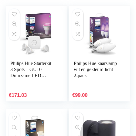
Philips Hue Starterkit –
Philips Hue kaarslamp –
3 Spots – GU10 –
wit en gekleurd licht –
Duurzame LED
2-pack
Verlichting – Wit en
Gekleurd Licht – Incl.
Hue Bridge –
€
171.03
€
99.00
Dimbaar…