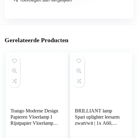
Gerelateerde Producten
Trango Moderne Design
BRILLIANT lamp
Papieren Vloerlamp I
Spari uplighter leesarm
Rijstpapier Vloerlamp in
zwart/wit | 1x A60,
Rond Wit met design
E27, 60W, geschikt
bloemenpatroon
voor standaardlampen