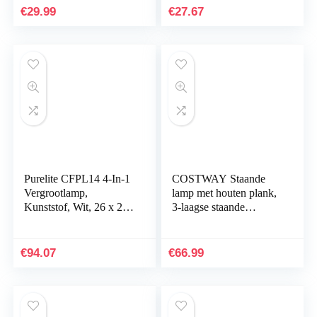
TG1240 Vloerlamp…
(niet inbegrepen)
€
29.99
€
27.67
| Schaal A ++ tot E
| Met snoerschakelaar
Purelite CFPL14 4-In-1
COSTWAY Staande
Vergrootlamp,
lamp met houten plank,
Kunststof, Wit, 26 x 26
3-laagse staande
x 150 cm
lampen, 160 cm hoog
vloerlamp voor
woonkamer en
€
94.07
€
66.99
slaapkamer, 2-in…