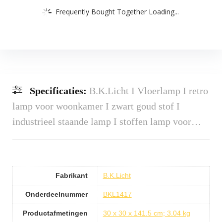
Frequently Bought Together Loading...
Specificaties:
B.K.Licht I Vloerlamp I retro
lamp voor woonkamer I zwart goud stof I
industrieel staande lamp I stoffen lamp voor…
Fabrikant
B.K.Licht
Onderdeelnummer
BKL1417
Productafmetingen
30 x 30 x 141.5 cm; 3.04 kg