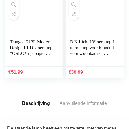
Trango 1213L Modern
B.K.Licht I Vloerlamp I
Design LED vloerlamp
retro lamp voor binnen I
*OSLO* rijstpapier
voor woonkamer I
lamp in vierkant met
industrieel I wit I
beige lampenkap
staande lamp I vintage
staande lamp 125cm
staande…
€
51.99
€
39.99
hoog…
Beschrijving
Aanvullende informatie
De staande lamp heeft een matzwarte voet van metaal