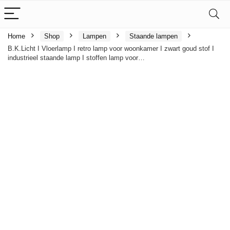
Home
Shop
Lampen
Staande lampen
B.K.Licht I Vloerlamp I retro lamp voor woonkamer I zwart goud stof I
industrieel staande lamp I stoffen lamp voor…