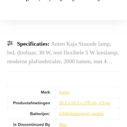
Specificaties:
Anten Kaja Staande lamp,
led, dimbaar, 30 W, met flexibele 5 W leeslamp,
moderne plafondstraler, 2000 lumen, met 4…
Merk
Anten
Productafmetingen
25.2 x 25.2 x 175 cm; 4.5 kg
Batterijen:
2 AAA batterij(en) vereist.
Is Discontinued By
Nee