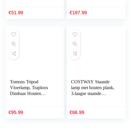
beige lampenkap
moderne hanglamp van
staande lamp 125cm
aluminium, staal en…
€
51.99
€
197.99
hoog…
Tomons Tripod
COSTWAY Staande
Vloerlamp, Traploos
lamp met houten plank,
Dimbaar Houten
3-laagse staande
Modern Standing Lamp
lampen, 160 cm hoog
for Living Room
vloerlamp voor
Reading Room
woonkamer en
€
95.99
€
66.99
Bedroom Offices,
slaapkamer, 2-in…
8W…