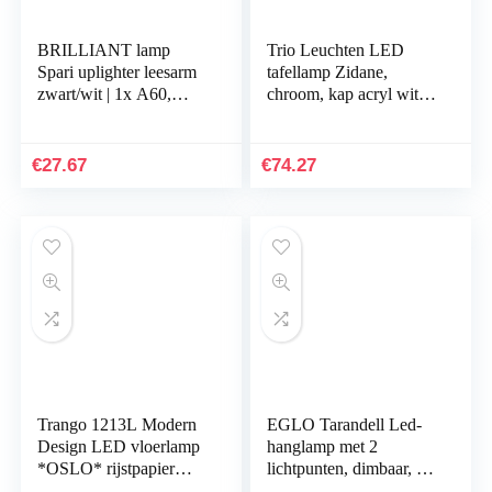
BRILLIANT lamp
Trio Leuchten LED
Spari uplighter leesarm
tafellamp Zidane,
zwart/wit | 1x A60,
chroom, kap acryl wit
E27, 60W, geschikt
578610206
voor standaardlampen
(niet inbegrepen)
€
27.67
€
74.27
| Schaal A ++ tot E
| Met snoerschakelaar
Trango 1213L Modern
EGLO Tarandell Led-
Design LED vloerlamp
hanglamp met 2
*OSLO* rijstpapier
lichtpunten, dimbaar, in
lamp in vierkant met
hoogte verstelbaar,