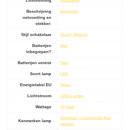
Lichtrichting
Adjustable
Beschrijving
Bekabeld.
netvoeding en
stekker:
Stijl schakelaar
Touch, Afstand
Batterijen
Nee
inbegrepen?
Batterijen vereist
Nee
Soort lamp
LED
Energielabel EU
Aplus
Lichtstroom
2200 Lumen
Wattage
30 Watt
Dimmbar | Leuchtmittel fest
Kenmerken lamp
verbaut