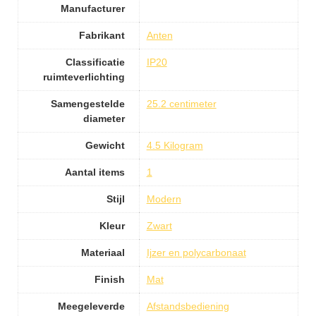
Manufacturer
Fabrikant
Anten
Classificatie
IP20
ruimteverlichting
Samengestelde
25.2 centimeter
diameter
Gewicht
4.5 Kilogram
Aantal items
1
Stijl
Modern
Kleur
Zwart
Materiaal
Ijzer en polycarbonaat
Finish
Mat
Meegeleverde
Afstandsbediening