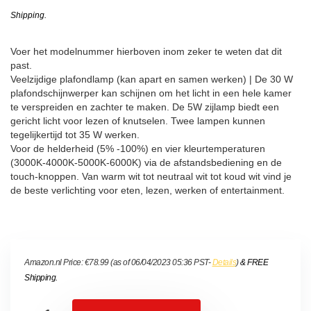
Shipping
.
Voer het modelnummer hierboven inom zeker te weten dat dit
past.
Veelzijdige plafondlamp (kan apart en samen werken) | De 30 W
plafondschijnwerper kan schijnen om het licht in een hele kamer
te verspreiden en zachter te maken. De 5W zijlamp biedt een
gericht licht voor lezen of knutselen. Twee lampen kunnen
tegelijkertijd tot 35 W werken.
Voor de helderheid (5% -100%) en vier kleurtemperaturen
(3000K-4000K-5000K-6000K) via de afstandsbediening en de
touch-knoppen. Van warm wit tot neutraal wit tot koud wit vind je
de beste verlichting voor eten, lezen, werken of entertainment.
Amazon.nl Price:
€
78.99
(as of 06/04/2023 05:36 PST-
Details
)
&
FREE
Shipping
.