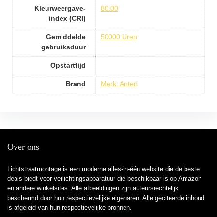
Kleurweergave-
80.00
index (CRI)
Gemiddelde
50000 Uren
gebruiksduur
Opstarttijd
Brand
Merk: Anten
Over ons
Lichtstraatmontage is een moderne alles-in-één website die de beste
deals biedt voor verlichtingsapparatuur die beschikbaar is op Amazon
en andere winkelsites. Alle afbeeldingen zijn auteursrechtelijk
beschermd door hun respectievelijke eigenaren. Alle geciteerde inhoud
is afgeleid van hun respectievelijke bronnen.