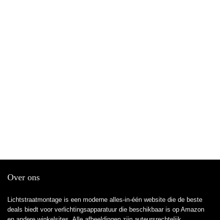
Over ons
Lichtstraatmontage is een moderne alles-in-één website die de beste
deals biedt voor verlichtingsapparatuur die beschikbaar is op Amazon
en andere winkelsites. Alle afbeeldingen zijn auteursrechtelijk