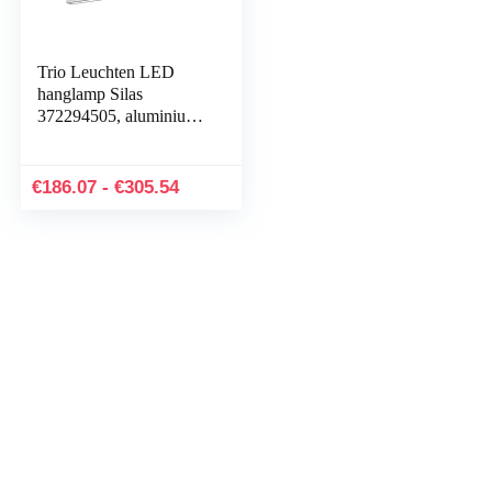
Trio Leuchten LED
hanglamp Silas
372294505, aluminium
geborsteld, acryl wit, 45
Watt, 4-voudige touch
dimmer
Prijsklasse:
€
186.07
-
€
305.54
€186.07
tot
€305.54