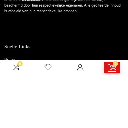
beschermd door hun respectievelijke eigenaren. Alle geciteerde inhoud
is afgeleid van hun respectievelijke bronnen.
Snelle Links
Home
0
0
Winkel
Blogs
Overzicht
Adverteren
Onze webshops
Verklaringen
Privacybeleid