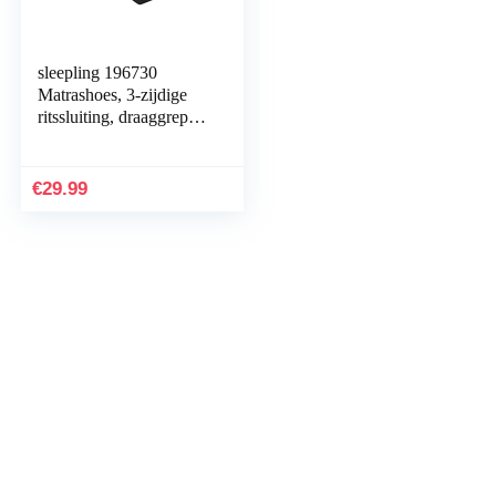
sleepling 196730
Matrashoes, 3-zijdige
ritssluiting, draaggrepen,
stofvrije opslag, 100 x
200 x 25 cm
€
29.99