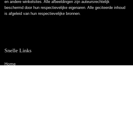
en andere winkelsites. Alle afbeeldingen zijn auteursrechtelijk
beschermd door hun respectievelijke eigenaren. Alle geciteerde inhoud
is afgeleid van hun respectievelijke bronnen.
Snelle Links
Home
Winkel
Blogs
Overzicht
Adverteren
Onze webshops
Verklaringen
Privacybeleid