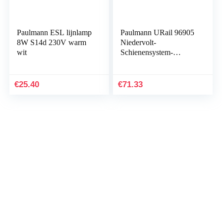
Paulmann ESL lijnlamp
Paulmann URail 96905
8W S14d 230V warm
Niedervolt-
wit
Schienensystem-
Komponente Schiene
black (matt) 2m
€
25.40
€
71.33