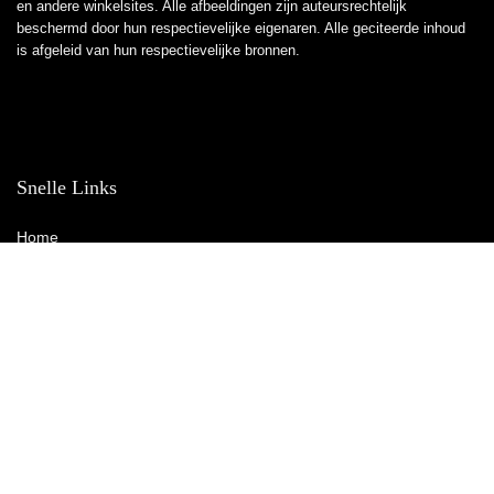
en andere winkelsites. Alle afbeeldingen zijn auteursrechtelijk
beschermd door hun respectievelijke eigenaren. Alle geciteerde inhoud
is afgeleid van hun respectievelijke bronnen.
Snelle Links
Home
Winkel
Blogs
Overzicht
Adverteren
Onze webshops
Verklaringen
Privacybeleid