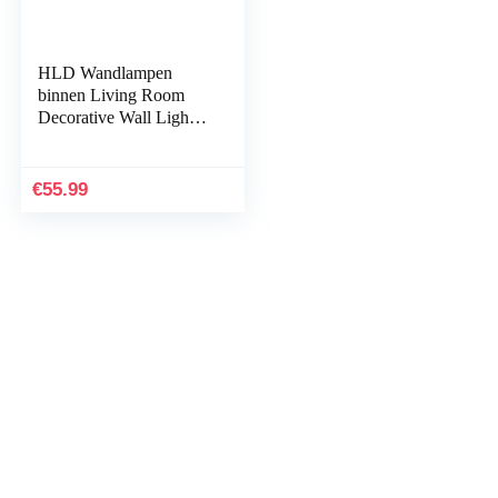
HLD Wandlampen
binnen Living Room
Decorative Wall Light
Planken Decoratie
indoor decoraties for de
woonkamer/Aisle/Stair
€
55.99
…