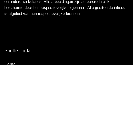
en andere winkelsites. Alle afbeeldingen zijn auteursrechtelijk
beschermd door hun respectievelijke eigenaren. Alle geciteerde inhoud
is afgeleid van hun respectievelijke bronnen.
Snelle Links
Home
Winkel
Blogs
Overzicht
Adverteren
Onze webshops
Verklaringen
Privacybeleid