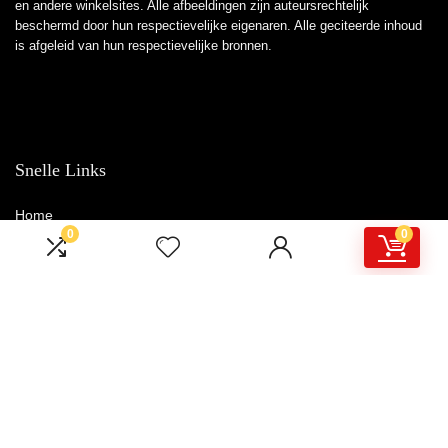
en andere winkelsites. Alle afbeeldingen zijn auteursrechtelijk
beschermd door hun respectievelijke eigenaren. Alle geciteerde inhoud
is afgeleid van hun respectievelijke bronnen.
Snelle Links
Home
0
0
Winkel
Blogs
Overzicht
Adverteren
Onze webshops
Verklaringen
Privacybeleid