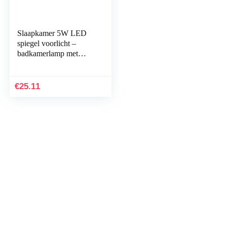
Slaapkamer 5W LED
spiegel voorlicht –
badkamerlamp met
schakelaar waterdichte
make-up verlichting
roestvrij staal…
€
25.11