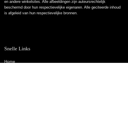
en andere winkelsites. Alle afbeeldingen zijn auteursrechtelijk
beschermd door hun respectievelijke eigenaren. Alle geciteerde inhoud
is afgeleid van hun respectievelijke bronnen.
Snelle Links
Home
Winkel
Blogs
Overzicht
Adverteren
Onze webshops
Verklaringen
Privacybeleid