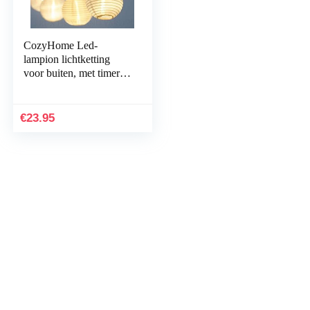
CozyHome Led-
lampion lichtketting
voor buiten, met timer, 7
meter, met netstekker,
werkt niet op batterijen,
ook voor…
€
23.95