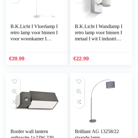
B.K.Licht I Vloerlamp I
B.K.Licht I Wandlamp I
retro lamp voor binnen I
retro lamp voor binnen I
voor woonkamer I
metaal I wit I industrieel
industrieel I wit I
I wandlampen I
staande lamp I vintage
netstroom I met 1 lichts
staande…
I…
€
39.99
€
22.99
Border wall lantern
Brilliant AG 13258/22
anthracite 1x23W 230
staande lamp,