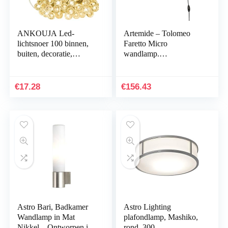
ANKOUJA Led-
Artemide – Tolomeo
lichtsnoer 100 binnen,
Faretto Micro
buiten, decoratie,
wandlamp.
woonkamer, kamer,
Hoogwaardige
kerstdecoratie, bruiloft,
wandlamp met draai- en
Kerstmis, tuin, warm…
draaibare spot van
€
17.28
€
156.43
aluminium. Made in…
Astro Bari, Badkamer
Astro Lighting
Wandlamp in Mat
plafondlamp, Mashiko,
Nikkel – Ontworpen in
rond, 300