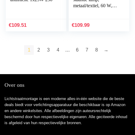
metaal/textiel, 60 W,
E27, staal/grijs
€
109.51
€
109.99
1
2
3
4
…
6
7
8
→
Over ons
Lichtstraatmontage is een moderne alles-in-één website die de beste
deals biedt voor verlichtingsapparatuur die beschikbaar is op Amazon
en andere winkelsites. Alle afbeeldingen zijn auteursrechtelijk
beschermd door hun respectievelijke eigenaren. Alle geciteerde inhoud
is afgeleid van hun respectievelijke bronnen.