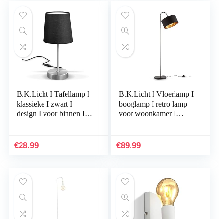
B.K.Licht I Tafellamp I
B.K.Licht I Vloerlamp I
klassieke I zwart I
booglamp I retro lamp
design I voor binnen I
voor woonkamer I
aan/uit schakelaar I
zwart goud stof I
slaapkamer I stoffen
industrieel staande lamp
bedlamp I…
I stoffen lamp…
€
28.99
€
89.99