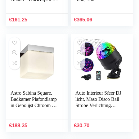
Groot-Brittannië –
Dimbaar IP44
Geclassificeerd G9 –
€
161.25
€
365.06
1047004
Astro Sabina Square,
Auto Interieur Sfeer DJ
Badkamer Plafondlamp
licht, Maso Disco Ball
in Gepolijst Chroom –
Strobe Verlichting
Ontworpen in Groot-
Geluid Actieve Functie
Brittannië – Dimbaar
met
IP44 Gewaardeerd…
Sigarettenaansteker…
€
188.35
€
30.70