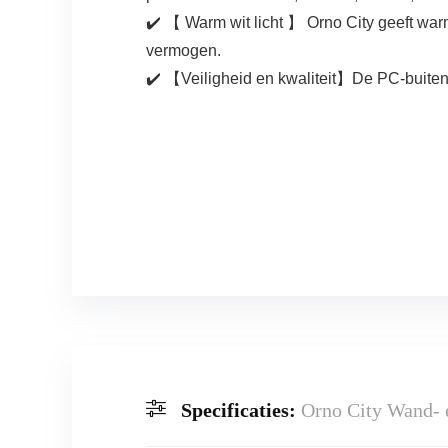
✔️ 【 Warm wit licht 】 Orno City geeft warm 
vermogen.
✔️ 【Veiligheid en kwaliteit】De PC-buitenh
Specificaties:
Orno City Wand- 