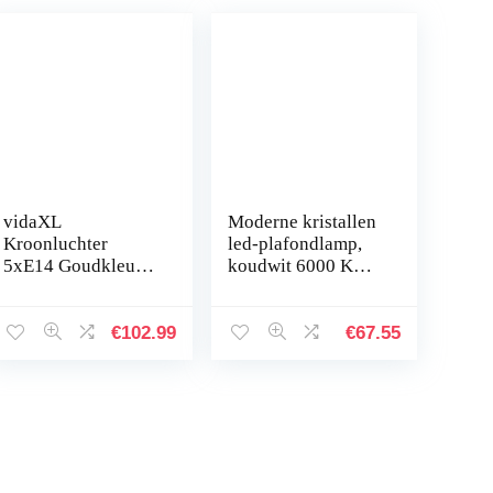
vidaXL
Moderne kristallen
Kroonluchter
led-plafondlamp,
5xE14 Goudkleurig
koudwit 6000 K
Verlichting
diamantkristallen
Plafondlamp Licht
verlichting, design-
Lampen
plafondlamp met 3
€
102.99
€
67.55
kristallen…