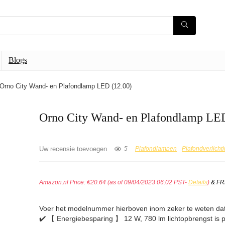
Blogs
Orno City Wand- en Plafondlamp LED (12.00)
Orno City Wand- en Plafondlamp LED
Uw recensie toevoegen
5
Plafondlampen
Plafondverlicht
Amazon.nl Price:
€
20.64
(as of 09/04/2023 06:02 PST-
Details
)
&
FR
Voer het modelnummer hierboven inom zeker te weten dat 
✔️ 【 Energiebesparing 】 12 W, 780 lm lichtopbrengst is p