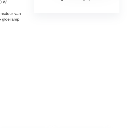
60 W
ensduur van
e gloeilamp