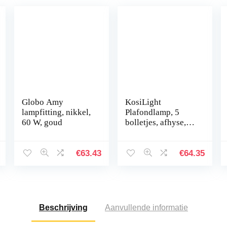
Globo Amy
KosiLight
lampfitting, nikkel,
Plafondlamp, 5
60 W, goud
bolletjes, afhyse,
zilver/chroom,
metaal en
aluminium, IP20,
€
63.43
€
64.35
compatibel met A
Beschrijving
Aanvullende informatie