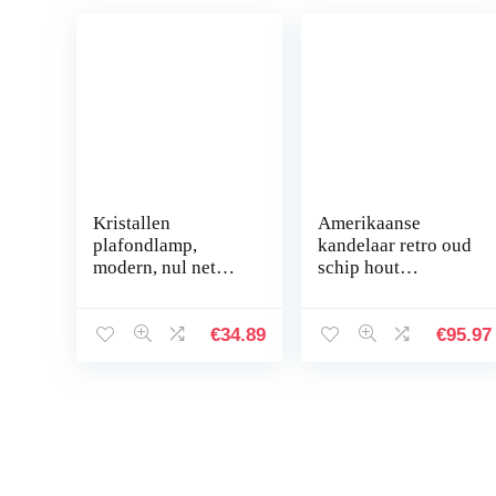
Kristallen
Amerikaanse
plafondlamp,
kandelaar retro oud
modern, nul net
schip hout
plafondlamp, led,
verlichting
flush plafondlamp,
restaurant bar
12 W, vierkant
taiwan café kleding
€
34.89
€
95.97
roestvrij staal,
winkel massief
mini…
hout hoofd…