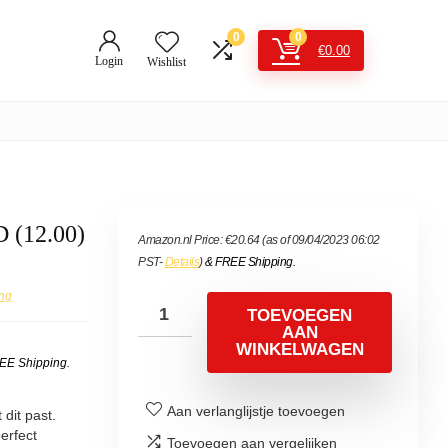
0
0
€
0.00
Login
Wishlist
 (12.00)
Amazon.nl Price:
€
20.64
(as of 09/04/2023 06:02
PST-
Details
)
&
FREE Shipping
.
ing
TOEVOEGEN
AAN
WINKELWAGEN
EE Shipping
.
Aan verlanglijstje toevoegen
dit past.
erfect
Toevoegen aan vergelijken