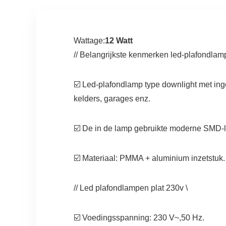
Wattage:
12 Watt
// Belangrijkste kenmerken led-plafondlamp
☑️ Led-plafondlamp type downlight met i
kelders, garages enz.
☑️ De in de lamp gebruikte moderne SMD-l
☑️ Materiaal: PMMA + aluminium inzetstuk.
// Led plafondlampen plat 230v \
☑️ Voedingsspanning: 230 V~,50 Hz.