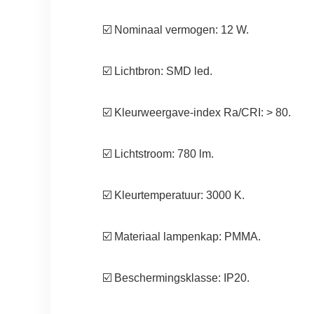
☑️ Nominaal vermogen: 12 W.
☑️ Lichtbron: SMD led.
☑️ Kleurweergave-index Ra/CRI: > 80.
☑️ Lichtstroom: 780 lm.
☑️ Kleurtemperatuur: 3000 K.
☑️ Materiaal lampenkap: PMMA.
☑️ Beschermingsklasse: IP20.