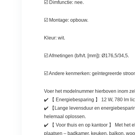
☑️ Dimfunctie: nee.
☑️ Montage: opbouw.
Kleur: wit.
☑️ Afmetingen (b/h/t. [mm]): Ø176,5/34,5.
☑️ Andere kenmerken: geïntegreerde stroo
Voer het modelnummer hierboven inom zeker
✔️ 【 Energiebesparing 】 12 W, 780 lm lic
✔️ 【Lange levensduur en energiebesparin
helemaal oplossen.
✔️ 【 Voor thuis en op kantoor 】 Met het e
plaatsen – badkamer, keuken, balkon, woo