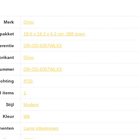
Merk
Orno
pakket
18.6 x 18.2 x 4.2 cm; 388 gram
erentie
OR-OD-6057WLX3
brikant
Orno
nummer
OR-OD-6057WLX3
ichting
IP20
l items
1
Stijl
Modern
Kleur
Wit
nenten
Lamp inbegrepen