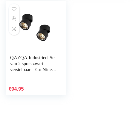
QAZQA Industrieel Set
van 2 spots zwart
verstelbaar – Go Nine
Tubo Aluminium Rond
Geschikt voor LED
Max. 2 x 40 Watt
€
94.95