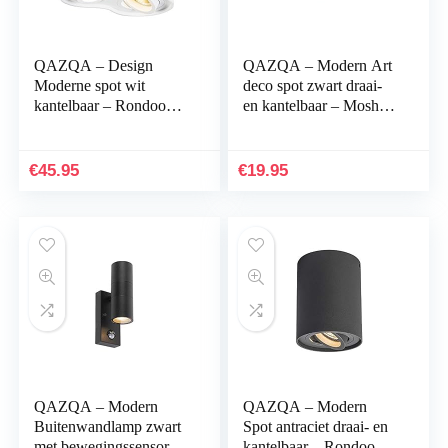
QAZQA – Design
QAZQA – Modern Art
Moderne spot wit
deco spot zwart draai-
kantelbaar – Rondoo
en kantelbaar – Mosh 1 |
Duo | Woonkamer |
Woonkamer |
Slaapkamer | Keuken –
Slaapkamer | Keuken –
Staal Cilinder |Ovaal –
Staal Rond – E14…
€
45.95
€
19.95
GU10…
QAZQA – Modern
QAZQA – Modern
Buitenwandlamp zwart
Spot antraciet draai- en
met bewegingssensor
kantelbaar – Rondoo up