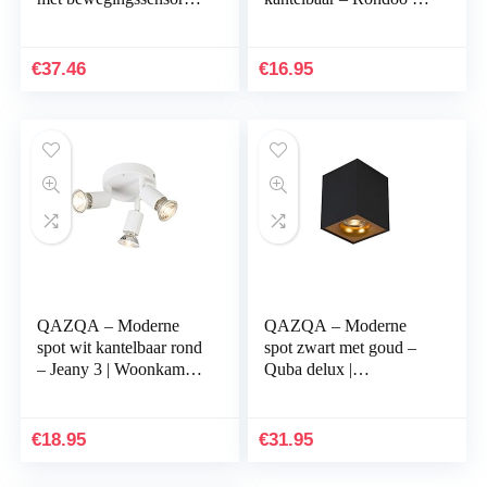
IP44 – Duo |
| Woonkamer |
Buitenverlichting –
Slaapkamer | Keuken –
Roestvrij staal (RVS)
Aluminium Cilinder…
€
37.46
€
16.95
Cilinder…
QAZQA – Moderne
QAZQA – Moderne
spot wit kantelbaar rond
spot zwart met goud –
– Jeany 3 | Woonkamer |
Quba delux |
Slaapkamer | Keuken –
Woonkamer |
Metaal Rond – GU10
Slaapkamer | Keuken –
Geschikt voor…
Staal Kubus – GU10
€
18.95
€
31.95
Geschikt voor…