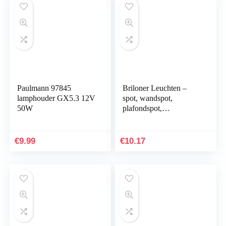
Paulmann 97845
Briloner Leuchten –
lamphouder GX5.3 12V
spot, wandspot,
50W
plafondspot,
schijnwerper
zwenkbaar, GU10,
zwart
€
9.99
€
10.17