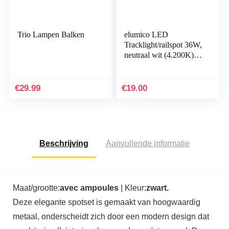
Trio Lampen Balken
elumico LED
Tracklight/railspot 36W,
neutraal wit (4.200K),
stralingshoek: 60°,
kleur: Zwart, Lm:
2700Lm, Ra> 80
€
29.99
€
19.00
CE/RoHs…
Beschrijving
Aanvullende informatie
Maat/grootte:
avec ampoules
| Kleur:
zwart.
Deze elegante spotset is gemaakt van hoogwaardig
metaal, onderscheidt zich door een modern design dat