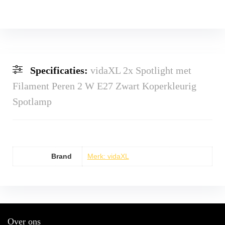
Specificaties:
vidaXL 2x Spotlight met
Filament Peren 2 W E27 Zwart Koperkleurig
Spotlamp
Brand
Merk: vidaXL
Over ons