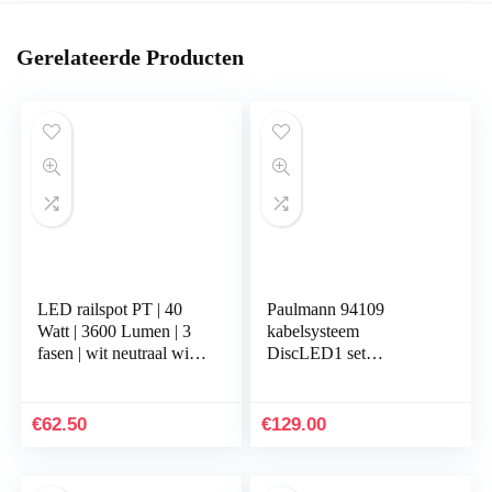
Gerelateerde Producten
LED railspot PT | 40
Paulmann 94109
Watt | 3600 Lumen | 3
kabelsysteem
fasen | wit neutraal wit
DiscLED1 set
(4000 K)
uitbreidbaar warm wit
5x4W LED chroom
satijn 94109 kabellamp
€
62.50
€
129.00
hanglamp, 290 x…