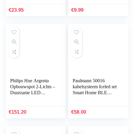
kleur: zwart, Ø: 11,2 cm
€
23.95
€
9.99
Philips Hue Argenta
Paulmann 50016
Opbouwspot 2-Lichts –
kabelsysteem Iceled set
Duurzame LED
Smart Home BLE
Verlichting – Wit en
4x4W DC chroom mat
Gekleurd Licht –
kabelarmatuur
Verbind met Bluetooth
kabellamp,8 x 16 x 35
€
151.20
€
58.00
of…
cm,Chroom…