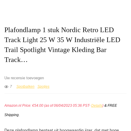
Plafondlamp 1 stuk Nordic Retro LED
Track Light 25 W 35 W Industriële LED
Trail Spotlight Vintage Kleding Bar
Track…
Uw recensie toevoegen
7
Spotbalken
Spotjes
Amazon.nl Price:
€
54.00
(as of 06/04/2023 05:36 PST-
Details
)
&
FREE
Shipping
.
Deze plafondlamp bestaat uit hoogwaardig ijzer, dat met hoge