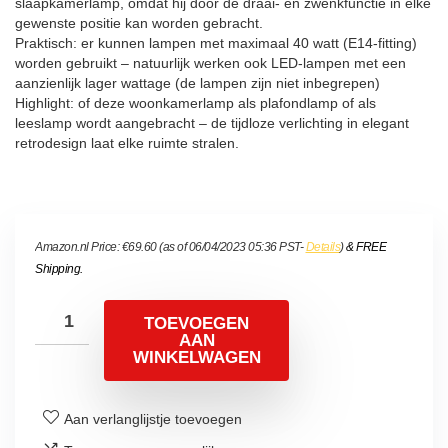
slaapkamerlamp, omdat hij door de draai- en zwenkfunctie in elke
gewenste positie kan worden gebracht.
Praktisch: er kunnen lampen met maximaal 40 watt (E14-fitting)
worden gebruikt – natuurlijk werken ook LED-lampen met een
aanzienlijk lager wattage (de lampen zijn niet inbegrepen)
Highlight: of deze woonkamerlamp als plafondlamp of als
leeslamp wordt aangebracht – de tijdloze verlichting in elegant
retrodesign laat elke ruimte stralen.
Amazon.nl Price:
€
69.60
(as of 06/04/2023 05:36 PST-
Details
)
&
FREE
Shipping
.
TOEVOEGEN
AAN
WINKELWAGEN
Aan verlanglijstje toevoegen