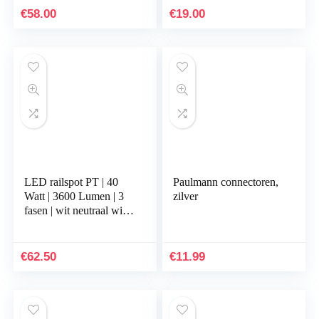
kabellamp,8 x 16 x 35
2700Lm, Ra> 80
€
58.00
€
19.00
cm,Chroom…
CE/RoHs…
LED railspot PT | 40
Paulmann connectoren,
Watt | 3600 Lumen | 3
zilver
fasen | wit neutraal wit
(4000 K)
€
62.50
€
11.99