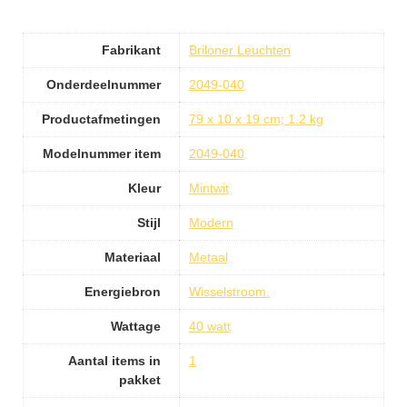
Fabrikant
Briloner Leuchten
Onderdeelnummer
2049-040
Productafmetingen
79 x 10 x 19 cm; 1.2 kg
Modelnummer item
2049-040
Kleur
Mintwit
Stijl
Modern
Materiaal
Metaal
Energiebron
Wisselstroom.
Wattage
40 watt
Aantal items in
1
pakket