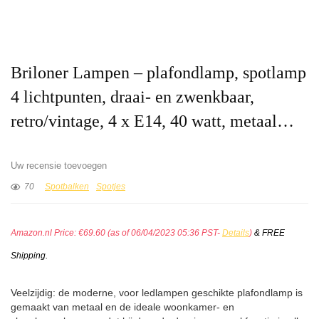
Briloner Lampen – plafondlamp, spotlamp
4 lichtpunten, draai- en zwenkbaar,
retro/vintage, 4 x E14, 40 watt, metaal…
Uw recensie toevoegen
70
Spotbalken
Spotjes
Amazon.nl Price:
€
69.60
(as of 06/04/2023 05:36 PST-
Details
)
&
FREE
Shipping
.
Veelzijdig: de moderne, voor ledlampen geschikte plafondlamp is
gemaakt van metaal en de ideale woonkamer- en