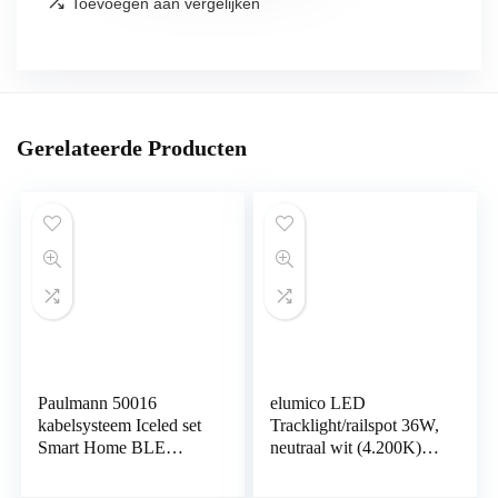
Toevoegen aan vergelijken
Gerelateerde Producten
Paulmann 50016
elumico LED
kabelsysteem Iceled set
Tracklight/railspot 36W,
Smart Home BLE
neutraal wit (4.200K),
4x4W DC chroom mat
stralingshoek: 60°,
kabelarmatuur
kleur: Zwart, Lm: