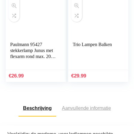
Paulmann 95427
Trio Lampen Balken
stekkerlamp Junus met
flexarm rond max. 20
watt lamp zwart metaal,
kunststof licht E14
€
26.99
€
29.99
Beschrijving
Aanvullende informatie