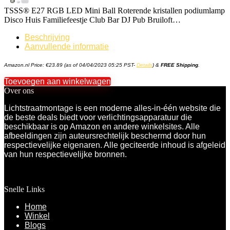
TSSS® E27 RGB LED Mini Ball Roterende kristallen podiumlamp
Disco Huis Familiefeestje Club Bar DJ Pub Bruiloft…
Beschrijving
Aanvullende informatie
Amazon.nl Price:
€
23.89
(as of 04/04/2023 05:25 PST-
Details
)
&
FREE Shipping
.
Toevoegen aan winkelwagen
Over ons
Lichtstraatmontage is een moderne alles-in-één website die
de beste deals biedt voor verlichtingsapparatuur die
beschikbaar is op Amazon en andere winkelsites. Alle
afbeeldingen zijn auteursrechtelijk beschermd door hun
respectievelijke eigenaren. Alle geciteerde inhoud is afgeleid
van hun respectievelijke bronnen.
Snelle Links
Home
Winkel
Blogs