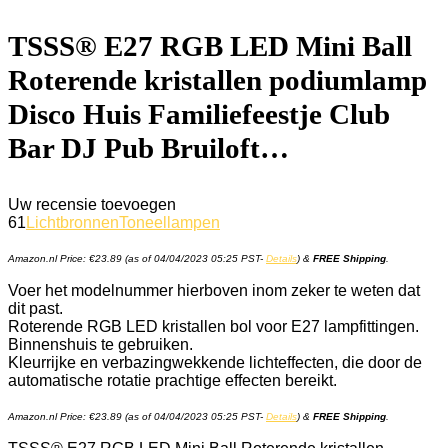
TSSS® E27 RGB LED Mini Ball
Roterende kristallen podiumlamp
Disco Huis Familiefeestje Club
Bar DJ Pub Bruiloft…
Uw recensie toevoegen
61
Lichtbronnen
Toneellampen
Amazon.nl Price:
€
23.89
(as of 04/04/2023 05:25 PST-
Details
)
&
FREE Shipping
.
Voer het modelnummer hierboven inom zeker te weten dat
dit past.
Roterende RGB LED kristallen bol voor E27 lampfittingen.
Binnenshuis te gebruiken.
Kleurrijke en verbazingwekkende lichteffecten, die door de
automatische rotatie prachtige effecten bereikt.
Amazon.nl Price:
€
23.89
(as of 04/04/2023 05:25 PST-
Details
)
&
FREE Shipping
.