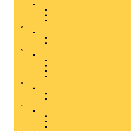
Wandverlichtingsarmaturen
Leeslampen
Muurlampen and -verlichting
Wandkaarslampen
Lampen
Lampen
Staande lampen
Tafellampen
Lichtbronnen
Lichtbronnen
Ledlampen
Spaarlampen
Toneellampen
Wifi-lampen
Lichtsnoeren
Lichtsnoeren
Binnen
Binnen and buiten
Spotjes
Spotjes
Plafondspots
Rail- and kabelverlichtingssystemen
Spotbalken