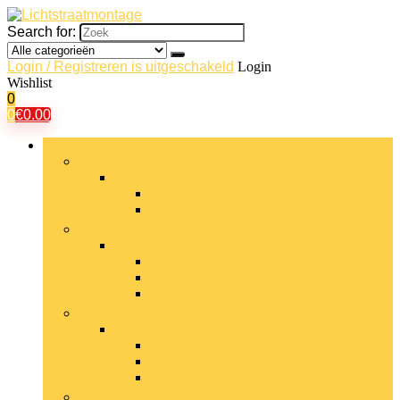
Search for:
Login / Registreren is uitgeschakeld
Login
Wishlist
0
0
€
0.00
Bladeren door rubrieken
Plafondverlichting
Plafondverlichting
Kroonluchters
Plafondlampen
Badkamerverlichting
Badkamerverlichting
Badkamerplafondverlichting
Badkamerwandverlichting
Badspiegellampen
Buitenverlichting
Buitenverlichting
Beveiligingsverlichting
Tafelverlichting voor buiten
Tuinverlichting
Wandverlichtingsarmaturen