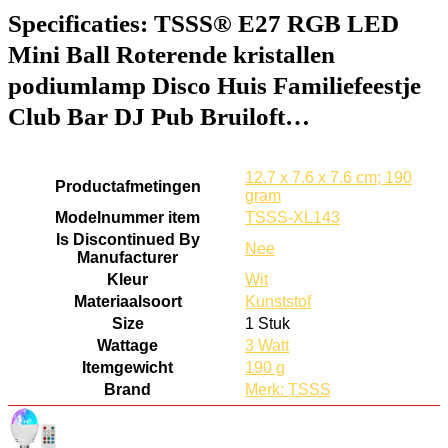
Specificaties:
TSSS® E27 RGB LED
Mini Ball Roterende kristallen
podiumlamp Disco Huis Familiefeestje
Club Bar DJ Pub Bruiloft…
12.7 x 7.6 x 7.6 cm; 190
Productafmetingen
gram
Modelnummer item
TSSS-XL143
Is Discontinued By
Nee
Manufacturer
Kleur
Wit
Materiaalsoort
Kunststof
Size
1 Stuk
Wattage
3 Watt
Itemgewicht
190 g
Brand
Merk: TSSS