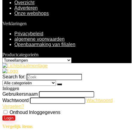
Overzicht
Adverteren
Onze webshops
Verklaringen
Privacybeleid
algemene voorwaarden
Openbaarmaking van filialen
Productcategorieën
Search for:
Inloggen
Gebruikersnaam
Wachtwoord
Wachtwoord
Vergeten?
Onthoud Inloggegevens
Login
Vergelijk items