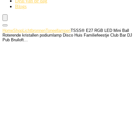
Deal van de dag
Blogs
Home
Shop
Lichtbronnen
Toneellampen
TSSS® E27 RGB LED Mini Ball
Roterende kristallen podiumlamp Disco Huis Familiefeestje Club Bar DJ
Pub Bruiloft…