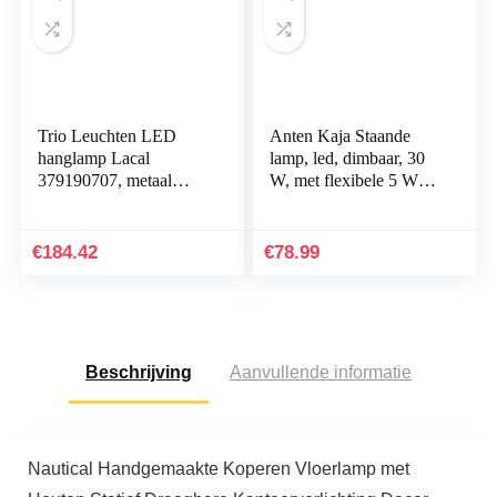
Trio Leuchten LED
Anten Kaja Staande
hanglamp Lacal
lamp, led, dimbaar, 30
379190707, metaal
W, met flexibele 5 W
nikkel mat, incl. 7x 4
leeslamp, moderne
watt LED, 4-voudige
plafondstraler, 2000
touch dimmer
lumen, met 4…
€
184.42
€
78.99
Beschrijving
Aanvullende informatie
Nautical Handgemaakte Koperen Vloerlamp met