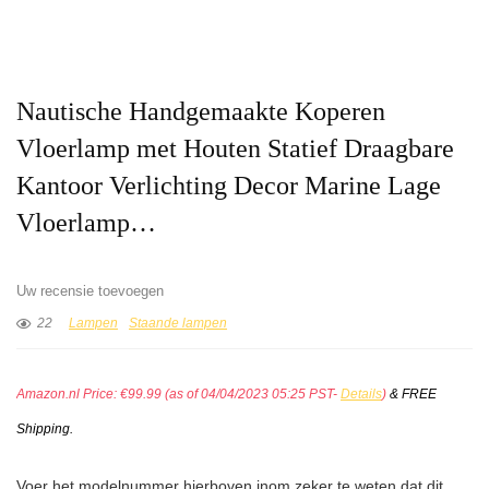
Nautische Handgemaakte Koperen
Vloerlamp met Houten Statief Draagbare
Kantoor Verlichting Decor Marine Lage
Vloerlamp…
Uw recensie toevoegen
22
Lampen
Staande lampen
Amazon.nl Price:
€
99.99
(as of 04/04/2023 05:25 PST-
Details
)
&
FREE
Shipping
.
Voer het modelnummer hierboven inom zeker te weten dat dit