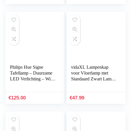
Philips Hue Signe
vidaXL Lampenkap
Tafellamp – Duurzame
voor Vloerlamp met
LED Verlichting – Wit
Standaard Zwart Lamp
en Gekleurd Licht –
Kap Verlichting Licht
Dimbaar – Verbind met
Bluetooth of Hue…
€
125.00
€
47.99