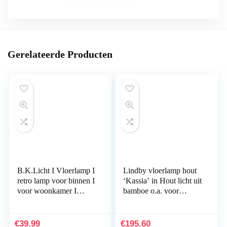
Gerelateerde Producten
B.K.Licht I Vloerlamp I
Lindby vloerlamp hout
retro lamp voor binnen I
‘Kassia’ in Hout licht uit
voor woonkamer I
bamboe o.a. voor
industrieel I wit I
woon-/ eetkamer –
staande lamp I vintage
houten vloerlamp,
staande…
staande lamp
€
39.99
€
195.60