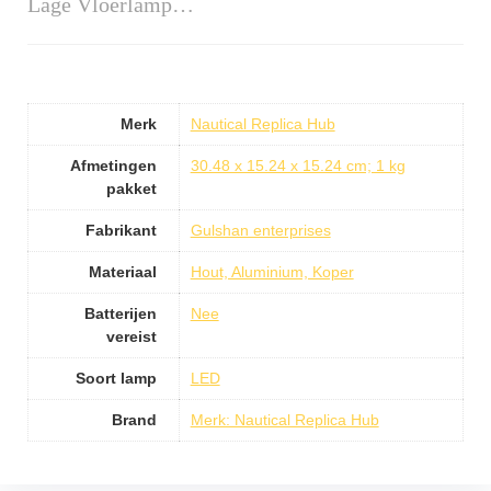
Lage Vloerlamp…
Merk
Nautical Replica Hub
Afmetingen
30.48 x 15.24 x 15.24 cm; 1 kg
pakket
Fabrikant
Gulshan enterprises
Materiaal
Hout, Aluminium, Koper
Batterijen
Nee
vereist
Soort lamp
LED
Brand
Merk: Nautical Replica Hub