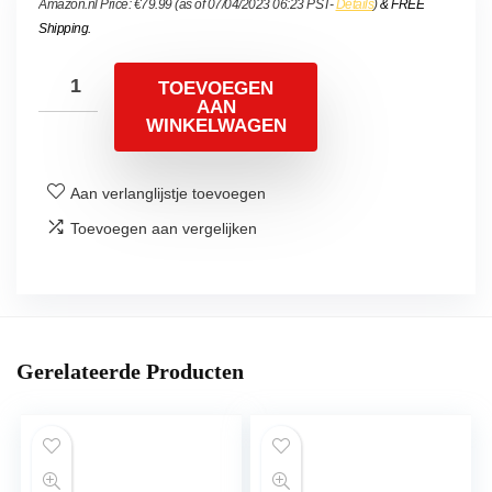
Amazon.nl Price:
€
79.99
(as of 07/04/2023 06:23 PST-
Details
)
&
FREE
Shipping
.
TOEVOEGEN
AAN
WINKELWAGEN
Aan verlanglijstje toevoegen
Toevoegen aan vergelijken
Gerelateerde Producten