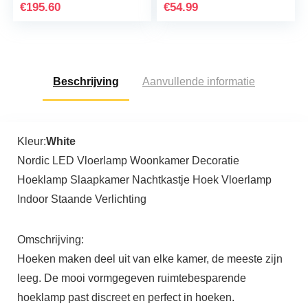
staande lamp
x E14 max. 28…
€
195.60
€
54.99
Beschrijving
Aanvullende informatie
Kleur:
White
Nordic LED Vloerlamp Woonkamer Decoratie
Hoeklamp Slaapkamer Nachtkastje Hoek Vloerlamp
Indoor Staande Verlichting
Omschrijving:
Hoeken maken deel uit van elke kamer, de meeste zijn
leeg. De mooi vormgegeven ruimtebesparende
hoeklamp past discreet en perfect in hoeken.