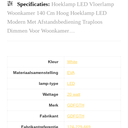
Specificaties:
Hoeklamp LED Vloerlamp
Woonkamer 140 Cm Hoog Hoeklamp LED
Modern Met Afstandsbediening Traploos
Dimmen Voor Woonkamer…
Kleur
White
Materiaalsamenstelling
EVA
lamp-type
LED
Wattage
20 watt
Merk
GDFGTH
Fabrikant
GDFGTH
Fabrikantreferentie
124-229-669