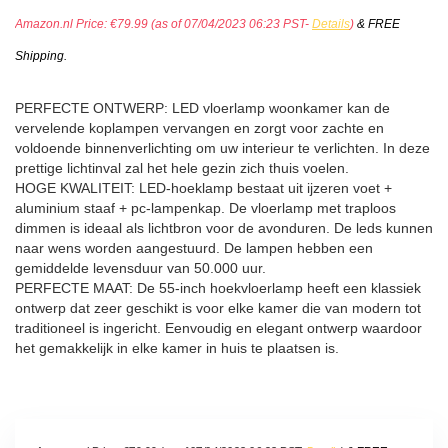
Amazon.nl Price:
€
79.99
(as of 07/04/2023 06:23 PST-
Details
)
&
FREE
Shipping
.
PERFECTE ONTWERP: LED vloerlamp woonkamer kan de
vervelende koplampen vervangen en zorgt voor zachte en
voldoende binnenverlichting om uw interieur te verlichten. In deze
prettige lichtinval zal het hele gezin zich thuis voelen.
HOGE KWALITEIT: LED-hoeklamp bestaat uit ijzeren voet +
aluminium staaf + pc-lampenkap. De vloerlamp met traploos
dimmen is ideaal als lichtbron voor de avonduren. De leds kunnen
naar wens worden aangestuurd. De lampen hebben een
gemiddelde levensduur van 50.000 uur.
PERFECTE MAAT: De 55-inch hoekvloerlamp heeft een klassiek
ontwerp dat zeer geschikt is voor elke kamer die van modern tot
traditioneel is ingericht. Eenvoudig en elegant ontwerp waardoor
het gemakkelijk in elke kamer in huis te plaatsen is.