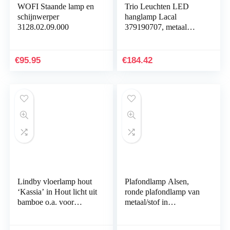
WOFI Staande lamp en
Trio Leuchten LED
schijnwerper
hanglamp Lacal
3128.02.09.000
379190707, metaal
nikkel mat, incl. 7x 4
watt LED, 4-voudige
touch dimmer
€
95.95
€
184.42
Lindby vloerlamp hout
Plafondlamp Alsen,
‘Kassia’ in Hout licht uit
ronde plafondlamp van
bamboe o.a. voor
metaal/stof in
woon-/ eetkamer –
zwart/goud, 3 lampen,
houten vloerlamp,
met verstelbare spots, 3