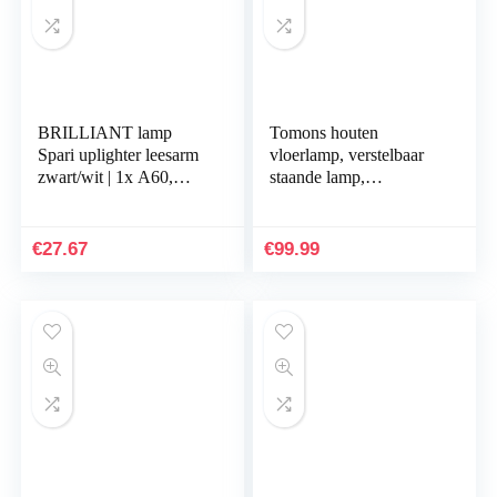
BRILLIANT lamp
Tomons houten
Spari uplighter leesarm
vloerlamp, verstelbaar
zwart/wit | 1x A60,
staande lamp,
E27, 60W, geschikt
natuurrubber hout, 8W
voor standaardlampen
warm wit LED-licht,
(niet inbegrepen)
40W E26 gloeilamp,
€
27.67
€
99.99
| Schaal A ++ tot E
57,8…
| Met snoerschakelaar