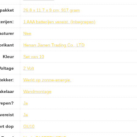
pakket
26.8 x 11.7 x 9 cm; 917 gram
erijen:
1 AAA batterijen vereist. (inbegrepen)
acturer
Nee
brikant
Henan Jianen Trading Co., LTD
Kleur
Set van 10
Voltage
2 Volt
tekker:
Werkt op zonne-energie.
akelaar
Wandmontage
grepen?
Ja
vereist
Ja
rt dop
GU10