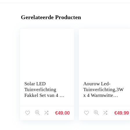
Gerelateerde Producten
Solar LED
Aourow Led-
Tuinverlichting
Tuinverlichting,3W
Fakkel Set van 4 –
x 4 Warmwitte
Tuinlamp –
LED-Tuinlamp met
Buitenlamp –
Metalen
Zonne-Energie –
Grondpen,IP65
€
49.00
€
49.99
Decoratieve
Waterdichte
Fakkels
Laagspanning-