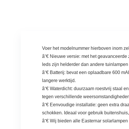
Tuinspot met…
Voer het modelnummer hierboven inom zeker
â˜€ Nieuwe versie: met het geavanceerde z
leds zijn helderder dan andere tuinlampen me
â˜€ Batterij: bevat een oplaadbare 600 mAh 
langere werktijd.
â˜€ Waterdicht: duurzaam roestvrij staal 
tegen verschillende weersomstandigheden
â˜€ Eenvoudige installatie: geen extra dra
schokken. Ideaal voor gebruik buitenshuis
â˜€ Wij bieden alle Easternar solarlampen 4