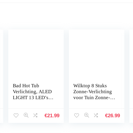
Bad Hot Tub
Wilktop 8 Stuks
Verlichting, ALED
Zonne-Verlichting
LIGHT 13 LED’s
voor Tuin Zonne-
RGB
Lamp Vloerlamp
Onderdompelbare
Warm Wit met
Zwembadverlichtin
8LEDs Licht Vloer
€
21.99
€
26.99
g met
Spot LED Buiten
zuignappen/afstand
IP65 set…