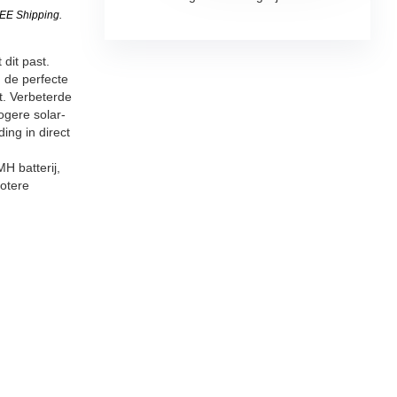
EE Shipping
.
dit past.
 de perfecte
t. Verbeterde
ogere solar-
ding in direct
H batterij,
rotere