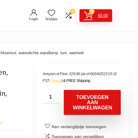
0
0
€
0.00
Login
Wishlist
tsensor, waterdichte wandlamp, tuin, warmwit
en,
Amazon.nl Price:
€
28.86
(as of 06/04/2023 05:31
PST-
Details
)
&
FREE Shipping
.
in,
TOEVOEGEN
AAN
WINKELWAGEN
ng
Aan verlanglijstje toevoegen
Toevoegen aan vergelijken