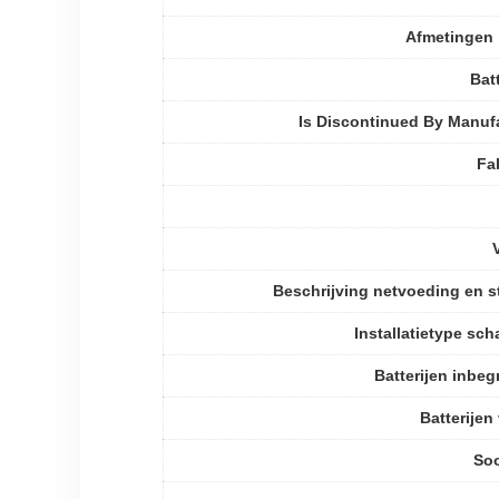
Afmetingen 
Batt
Is Discontinued By Manuf
Fa
Beschrijving netvoeding en s
Installatietype sch
Batterijen inbe
Batterijen 
Soo