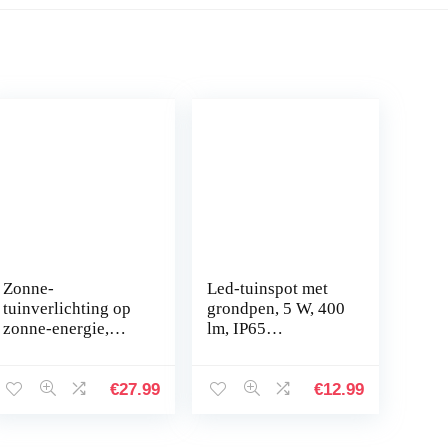
Zonne-
Led-tuinspot met
tuinverlichting op
grondpen, 5 W, 400
zonne-energie,
lm, IP65
holle gesneden
waterdicht,
lichten, buiten,
draaibaar,
waterdicht,
plantenstraler,
€
27.99
€
12.99
decoratief spel
tuinverlichting,
landschap gazon
gazonlicht, 3000