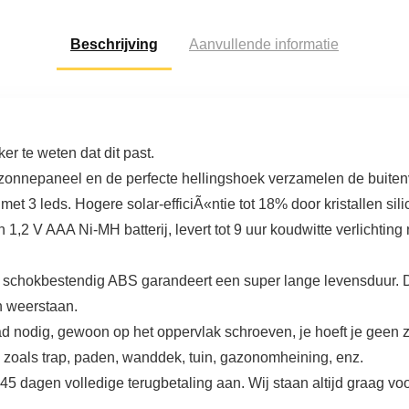
sbediening Bad…
Beschrijving
Aanvullende informatie
 te weten dat dit past.
onnepaneel en de perfecte hellingshoek verzamelen de buitenve
t 3 leds. Hogere solar-efficiÃ«ntie tot 18% door kristallen silici
1,2 V AAA Ni-MH batterij, levert tot 9 uur koudwitte verlichting 
en schokbestendig ABS garandeert een super lange levensduur. 
 weerstaan.
ad nodig, gewoon op het oppervlak schroeven, je hoeft je geen 
, zoals trap, paden, wanddek, tuin, gazonomheining, enz.
5 dagen volledige terugbetaling aan. Wij staan altijd graag voor