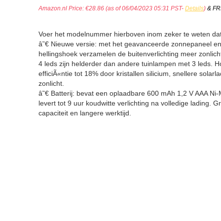
Amazon.nl Price:
€
28.86
(as of 06/04/2023 05:31 PST-
Details
)
&
FR
Voer het modelnummer hierboven inom zeker te weten dat 
â˜€ Nieuwe versie: met het geavanceerde zonnepaneel en
hellingshoek verzamelen de buitenverlichting meer zonlich
4 leds zijn helderder dan andere tuinlampen met 3 leds. H
efficiÃ«ntie tot 18% door kristallen silicium, snellere solarla
zonlicht.
â˜€ Batterij: bevat een oplaadbare 600 mAh 1,2 V AAA Ni-M
levert tot 9 uur koudwitte verlichting na volledige lading. G
capaciteit en langere werktijd.