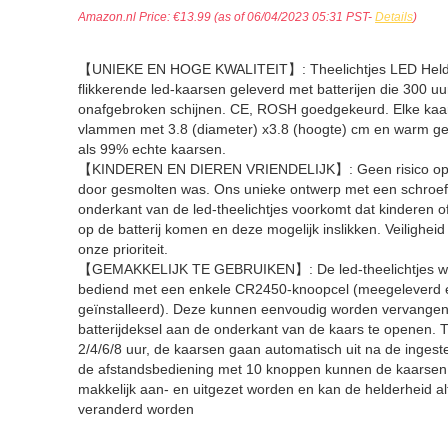
Amazon.nl Price:
€
13.99
(as of 06/04/2023 05:31 PST-
Details
)
【UNIEKE EN HOGE KWALITEIT】: Theelichtjes LED Held
flikkerende led-kaarsen geleverd met batterijen die 300 uu
onafgebroken schijnen. CE, ROSH goedgekeurd. Elke kaa
vlammen met 3.8 (diameter) x3.8 (hoogte) cm en warm geel
als 99% echte kaarsen.
【KINDEREN EN DIEREN VRIENDELIJK】: Geen risico op b
door gesmolten was. Ons unieke ontwerp met een schroe
onderkant van de led-theelichtjes voorkomt dat kinderen o
op de batterij komen en deze mogelijk inslikken. Veiligheid i
onze prioriteit.
【GEMAKKELIJK TE GEBRUIKEN】: De led-theelichtjes wo
bediend met een enkele CR2450-knoopcel (meegeleverd 
geïnstalleerd). Deze kunnen eenvoudig worden vervangen
batterijdeksel aan de onderkant van de kaars te openen. 
2/4/6/8 uur, de kaarsen gaan automatisch uit na de ingeste
de afstandsbediening met 10 knoppen kunnen de kaarsen
makkelijk aan- en uitgezet worden en kan de helderheid alt
veranderd worden