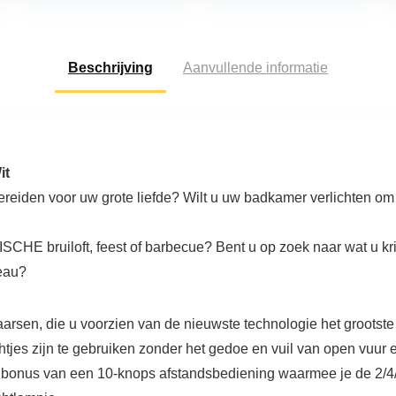
ALFAOGU10-06-
MINI, grijs
Beschrijving
Aanvullende informatie
it
ereiden voor uw grote liefde? Wilt u uw badkamer verlichten om
E bruiloft, feest of barbecue?
Bent u op zoek naar wat u kri
deau?
aarsen, die u voorzien van de nieuwste technologie het grootst
jes zijn te gebruiken zonder het gedoe en vuil van open vuur 
a bonus van een 10-knops afstandsbediening waarmee je de 2/4/