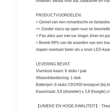
instellen. Ideaal voor bar, badkamer en na
PRODUCTVOORDELEN:
> Geniet van een romantische en fantastis
>> Zonder risico op open vuur en besmetti
> Pas alles aan met uw vinger, timer en p
> Bereik 99% van de waarden van een trad
slapen voortaan beter als u onze LED-kaar
LEVERING BEVAT:
Vlamloze kaars: 6 stuks / pak
Afstandsbediening: 1 stuk
Batterijen: 6 stuks CR2450 knoopcel (bij l
Kaarsmaat: 3,8 (diameter) x 3,8 (hoogte) 
【UNIEKE EN HOGE KWALITEIT】: Theelichtj