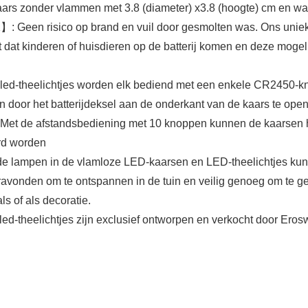
rs zonder vlammen met 3.8 (diameter) x3.8 (hoogte) cm en warm
n risico op brand en vuil door gesmolten was. Ons unieke
dat kinderen of huisdieren op de batterij komen en deze mogelijk
elichtjes worden elk bediend met een enkele CR2450-knoop
oor het batterijdeksel aan de onderkant van de kaars te opene
d. Met de afstandsbediening met 10 knoppen kunnen de kaarsen 
erd worden
pen in de vlamloze LED-kaarsen en LED-theelichtjes kunnen 
meravonden om te ontspannen in de tuin en veilig genoeg om te 
als of als decoratie.
-theelichtjes zijn exclusief ontworpen en verkocht door Erosw