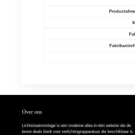
Productafme
M
Fa
Fabrikantref
Over ons
Lichtstraatmontage is een moderne alles-in-één website die de
beste deals biedt voor verlichtingsapparatuur die beschikbaar is