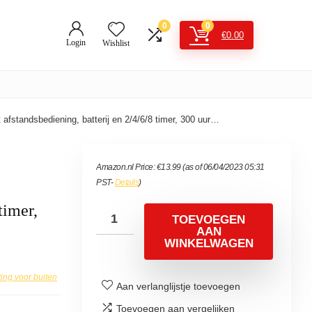
0
0
€
0.00
Login
Wishlist
afstandsbediening, batterij en 2/4/6/8 timer, 300 uur…
Amazon.nl Price:
€
13.99
(as of 06/04/2023 05:31
PST-
Details
)
timer,
TOEVOEGEN
AAN
WINKELWAGEN
ting voor buiten
Aan verlanglijstje toevoegen
Toevoegen aan vergelijken