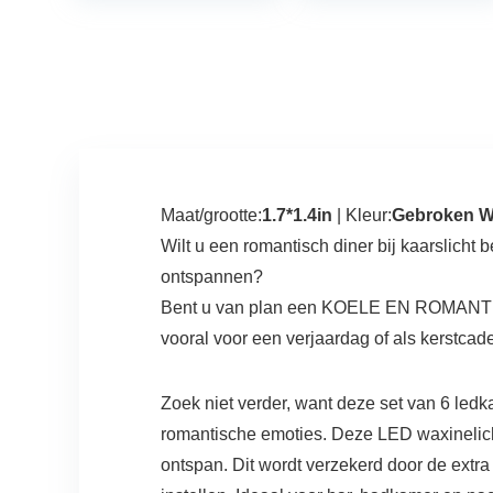
waterdichte…
IP65 set…
Maat/grootte:
1.7*1.4in
| Kleur:
Gebroken W
Wilt u een romantisch
diner bij kaarslicht
b
ontspannen?
Bent u van plan een
KOELE EN ROMANTISCH
vooral voor een verjaardag of als kerstca
Zoek niet verder, want deze set van 6 ledk
romantische emoties. Deze LED waxinelicht
ontspan. Dit wordt verzekerd door de extr