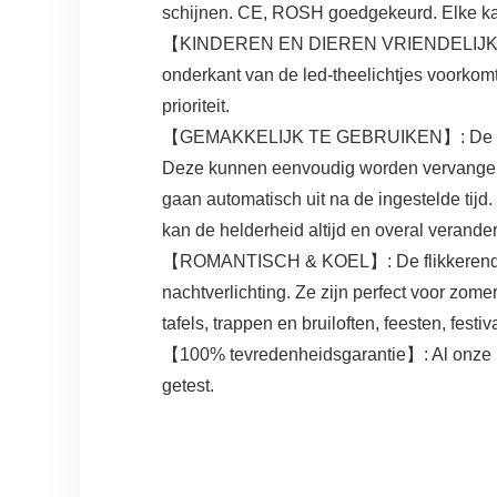
schijnen. CE, ROSH goedgekeurd. Elke kaa
【KINDEREN EN DIEREN VRIENDELIJK】: Gee
onderkant van de led-theelichtjes voorkomt 
prioriteit.
【GEMAKKELIJK TE GEBRUIKEN】: De led-the
Deze kunnen eenvoudig worden vervangen d
gaan automatisch uit na de ingestelde tij
kan de helderheid altijd en overal verand
【ROMANTISCH & KOEL】: De flikkerende lam
nachtverlichting. Ze zijn perfect voor zo
tafels, trappen en bruiloften, feesten, festiv
【100% tevredenheidsgarantie】: Al onze led
getest.