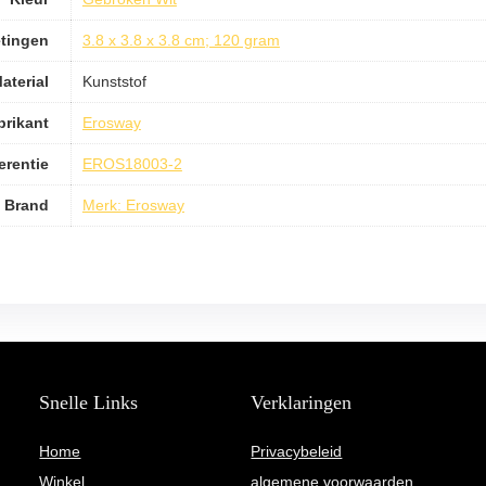
tingen
3.8 x 3.8 x 3.8 cm; 120 gram
aterial
Kunststof
brikant
Erosway
erentie
EROS18003-2
Brand
Merk: Erosway
Snelle Links
Verklaringen
Home
Privacybeleid
Winkel
algemene voorwaarden