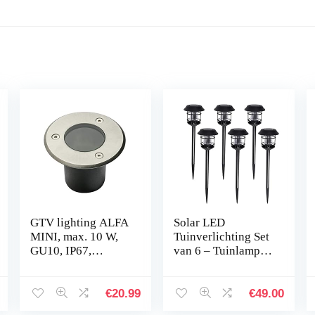
GTV lighting ALFA
Solar LED
MINI, max. 10 W,
Tuinverlichting Set
GU10, IP67,
van 6 – Tuinlamp –
AC220-240 V,
Zonne-Energie –
50/60 Hz,
Buitenlamp – Zwart
roestvrijstalen
– Grondpin
€
20.99
€
49.00
look, ON-