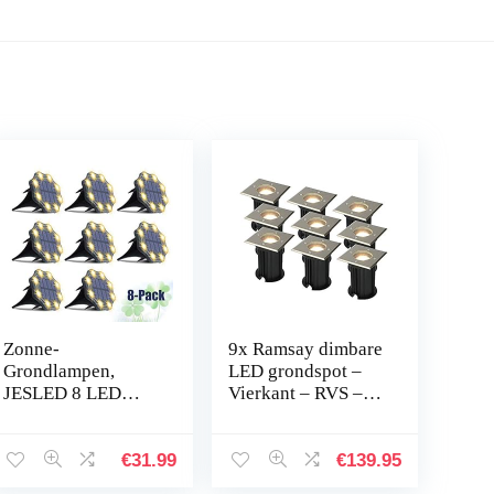
Zonne-
9x Ramsay dimbare
Grondlampen,
LED grondspot –
JESLED 8 LED
Vierkant – RVS –
Zonne-
2700K warm wit –
Tuinverlichting
5 Watt – IP67 straal
Openlucht IP67
waterdicht – 3 jaar
€
31.99
€
139.95
Waterdichte In-
garantie