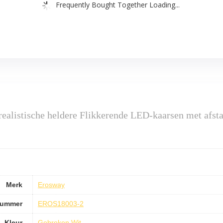
Frequently Bought Together Loading...
ealistische heldere Flikkerende LED-kaarsen met afstan
Merk
Erosway
nummer
EROS18003-2
Kleur
Gebroken Wit