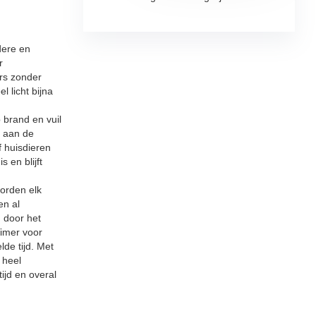
ere en
r
rs zonder
 licht bijna
rand en vuil
f aan de
f huisdieren
s en blijft
rden elk
en al
 door het
Timer voor
lde tijd. Met
 heel
ijd en overal