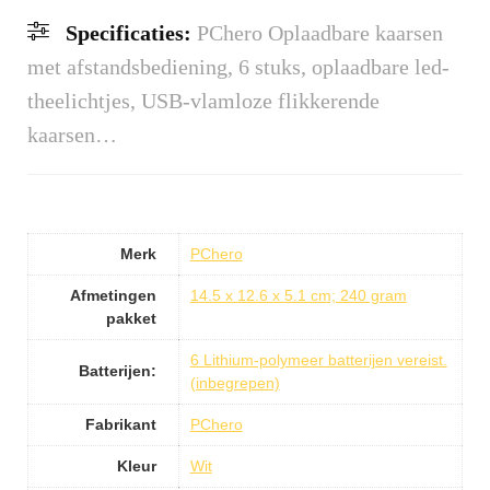
Specificaties:
PChero Oplaadbare kaarsen
met afstandsbediening, 6 stuks, oplaadbare led-
theelichtjes, USB-vlamloze flikkerende
kaarsen…
Merk
PChero
Afmetingen
14.5 x 12.6 x 5.1 cm; 240 gram
pakket
6 Lithium-polymeer batterijen vereist.
Batterijen:
(inbegrepen)
Fabrikant
PChero
Kleur
Wit