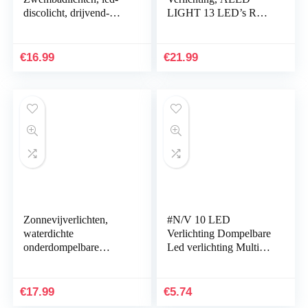
discolicht, drijvend-
LIGHT 13 LED’s RGB
zwembadlicht,
Onderdompelbare
waterdicht, babybad-
Zwembadverlichting
speelgoed, op batterijen,
met
€
16.99
€
21.99
7…
zuignappen/afstandsbedi
ening Bad…
Zonnevijverlichten,
#N/V 10 LED
waterdichte
Verlichting Dompelbare
onderdompelbare
Led verlichting Multi
schijnwerper voor
Kleur Veranderende
fontein zwembad
Waterdichte Met
onderwater decor, 6
Afstandsbediening…
€
17.99
€
5.74
LED landschap…