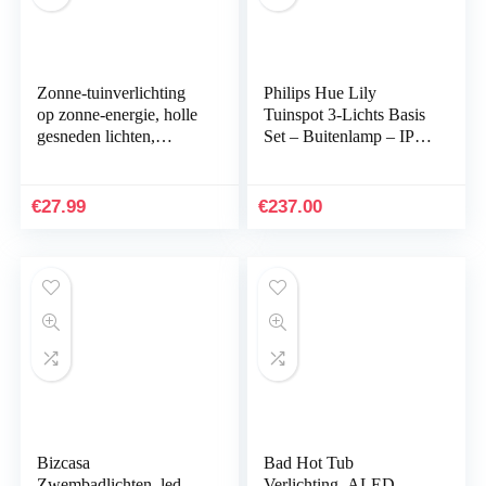
Zonne-tuinverlichting
Philips Hue Lily
op zonne-energie, holle
Tuinspot 3-Lichts Basis
gesneden lichten,
Set – Buitenlamp – IP65
buiten, waterdicht,
Waterbestendige
decoratief spel
Prikspot – Wit en
landschap gazon
Gekleurd Licht…
€
27.99
€
237.00
lamp…
Bizcasa
Bad Hot Tub
Zwembadlichten, led-
Verlichting, ALED