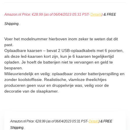
Amazon.nl Price:
€
28.99
(as of 06/04/2023 05:31 PST-
Details
)
&
FREE
Shipping
.
Voer het modelnummer hierboven inom zeker te weten dat dit
past.
Oplaadbare kaarsen – bevat 2 USB-oplaadkabels met 6 poorten,
als deze led-kaarsen kort zijn, kun je 6 kaarsen tegelijkertijd
opladen. Je hoeft de batterijen niet te vervangen en geld te
besparen.
Milieuvriendelijk en veilig: oplaadbaar zonder batterijverspilling en
zonder koolstoffissie. Realistische, vlamloze theelichtjes
produceren geen vuur en druppelvrije was, veilig voor de
decoratie van de slaapkamer.
Amazon.nl Price:
€
28.99
(as of 06/04/2023 05:31 PST-
Details
)
&
FREE
Shipping
.