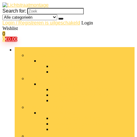
Search for:
Login / Registreren is uitgeschakeld
Login
Wishlist
0
0
€
0.00
Bladeren door rubrieken
Plafondverlichting
Plafondverlichting
Kroonluchters
Plafondlampen
Badkamerverlichting
Badkamerverlichting
Badkamerplafondverlichting
Badkamerwandverlichting
Badspiegellampen
Buitenverlichting
Buitenverlichting
Beveiligingsverlichting
Tafelverlichting voor buiten
Tuinverlichting
Wandverlichtingsarmaturen