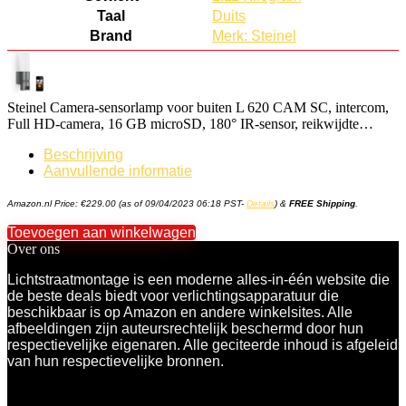
Taal
Duits
Brand
Merk: Steinel
Steinel Camera-sensorlamp voor buiten L 620 CAM SC, intercom,
Full HD-camera, 16 GB microSD, 180° IR-sensor, reikwijdte…
Beschrijving
Aanvullende informatie
Amazon.nl Price:
€
229.00
(as of 09/04/2023 06:18 PST-
Details
)
&
FREE Shipping
.
Toevoegen aan winkelwagen
Over ons
Lichtstraatmontage is een moderne alles-in-één website die
de beste deals biedt voor verlichtingsapparatuur die
beschikbaar is op Amazon en andere winkelsites. Alle
afbeeldingen zijn auteursrechtelijk beschermd door hun
respectievelijke eigenaren. Alle geciteerde inhoud is afgeleid
van hun respectievelijke bronnen.