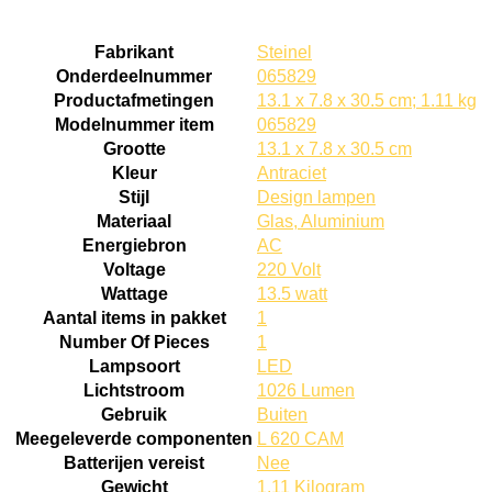
Fabrikant
Steinel
Onderdeelnummer
065829
Productafmetingen
13.1 x 7.8 x 30.5 cm; 1.11 kg
Modelnummer item
065829
Grootte
13.1 x 7.8 x 30.5 cm
Kleur
Antraciet
Stijl
Design lampen
Materiaal
Glas, Aluminium
Energiebron
AC
Voltage
220 Volt
Wattage
13.5 watt
Aantal items in pakket
1
Number Of Pieces
1
Lampsoort
LED
Lichtstroom
1026 Lumen
Gebruik
Buiten
Meegeleverde componenten
L 620 CAM
Batterijen vereist
Nee
Gewicht
1.11 Kilogram