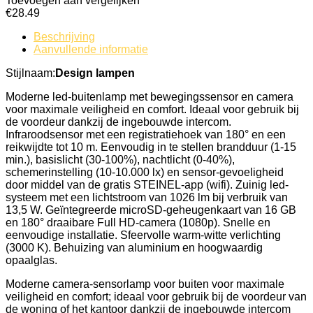
Toevoegen aan vergelijken
€
28.49
Beschrijving
Aanvullende informatie
Stijlnaam:
Design lampen
Moderne led-buitenlamp met bewegingssensor en camera
voor maximale veiligheid en comfort. Ideaal voor gebruik bij
de voordeur dankzij de ingebouwde intercom.
Infraroodsensor met een registratiehoek van 180° en een
reikwijdte tot 10 m. Eenvoudig in te stellen brandduur (1-15
min.), basislicht (30-100%), nachtlicht (0-40%),
schemerinstelling (10-10.000 lx) en sensor-gevoeligheid
door middel van de gratis STEINEL-app (wifi). Zuinig led-
systeem met een lichtstroom van 1026 lm bij verbruik van
13,5 W. Geïntegreerde microSD-geheugenkaart van 16 GB
en 180° draaibare Full HD-camera (1080p). Snelle en
eenvoudige installatie. Sfeervolle warm-witte verlichting
(3000 K). Behuizing van aluminium en hoogwaardig
opaalglas.
Moderne camera-sensorlamp voor buiten voor maximale
veiligheid en comfort; ideaal voor gebruik bij de voordeur van
de woning of het kantoor dankzij de ingebouwde intercom