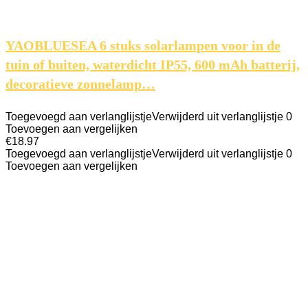
YAOBLUESEA 6 stuks solarlampen voor in de
tuin of buiten, waterdicht IP55, 600 mAh batterij,
decoratieve zonnelamp…
Toegevoegd aan verlanglijstje
Verwijderd uit verlanglijstje
0
Toevoegen aan vergelijken
€
18.97
Toegevoegd aan verlanglijstje
Verwijderd uit verlanglijstje
0
Toevoegen aan vergelijken