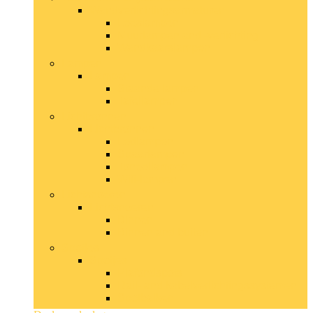
Wandverlichtingsarmaturen
Leeslampen
Muurlampen and -verlichting
Wandkaarslampen
Lampen
Lampen
Staande lampen
Tafellampen
Lichtbronnen
Lichtbronnen
Ledlampen
Spaarlampen
Toneellampen
Wifi-lampen
Lichtsnoeren
Lichtsnoeren
Binnen
Binnen and buiten
Spotjes
Spotjes
Plafondspots
Rail- and kabelverlichtingssystemen
Spotbalken