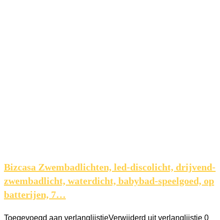
Bizcasa Zwembadlichten, led-discolicht, drijvend-
zwembadlicht, waterdicht, babybad-speelgoed, op
batterijen, 7…
Toegevoegd aan verlanglijstje
Verwijderd uit verlanglijstje
0