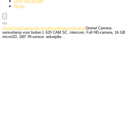
Deal van de dag
Blogs
Home
Shop
Buitenverlichting
Beveiligingsverlichting
Steinel Camera-
sensorlamp voor buiten L 620 CAM SC, intercom, Full HD-camera, 16 GB
microSD, 180° IR-sensor, reikwijdte…