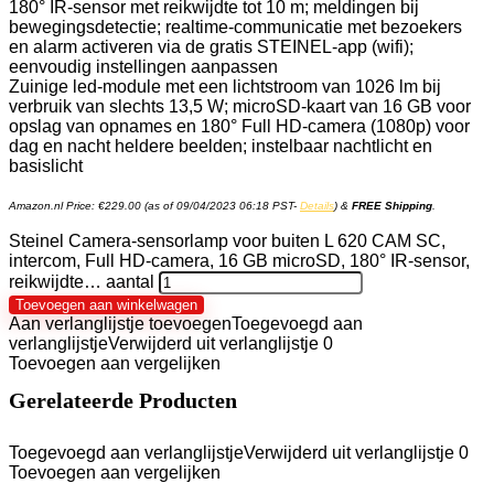
180° IR-sensor met reikwijdte tot 10 m; meldingen bij
bewegingsdetectie; realtime-communicatie met bezoekers
en alarm activeren via de gratis STEINEL-app (wifi);
eenvoudig instellingen aanpassen
Zuinige led-module met een lichtstroom van 1026 lm bij
verbruik van slechts 13,5 W; microSD-kaart van 16 GB voor
opslag van opnames en 180° Full HD-camera (1080p) voor
dag en nacht heldere beelden; instelbaar nachtlicht en
basislicht
Amazon.nl Price:
€
229.00
(as of 09/04/2023 06:18 PST-
Details
)
&
FREE Shipping
.
Steinel Camera-sensorlamp voor buiten L 620 CAM SC,
intercom, Full HD-camera, 16 GB microSD, 180° IR-sensor,
reikwijdte… aantal
Toevoegen aan winkelwagen
Aan verlanglijstje toevoegen
Toegevoegd aan
verlanglijstje
Verwijderd uit verlanglijstje
0
Toevoegen aan vergelijken
Gerelateerde Producten
Toegevoegd aan verlanglijstje
Verwijderd uit verlanglijstje
0
Toevoegen aan vergelijken