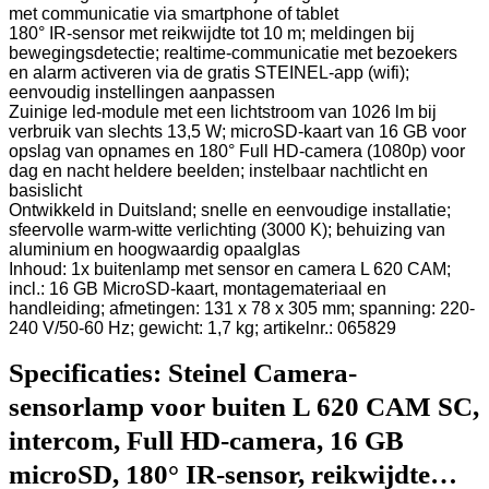
met communicatie via smartphone of tablet
180° IR-sensor met reikwijdte tot 10 m; meldingen bij
bewegingsdetectie; realtime-communicatie met bezoekers
en alarm activeren via de gratis STEINEL-app (wifi);
eenvoudig instellingen aanpassen
Zuinige led-module met een lichtstroom van 1026 lm bij
verbruik van slechts 13,5 W; microSD-kaart van 16 GB voor
opslag van opnames en 180° Full HD-camera (1080p) voor
dag en nacht heldere beelden; instelbaar nachtlicht en
basislicht
Ontwikkeld in Duitsland; snelle en eenvoudige installatie;
sfeervolle warm-witte verlichting (3000 K); behuizing van
aluminium en hoogwaardig opaalglas
Inhoud: 1x buitenlamp met sensor en camera L 620 CAM;
incl.: 16 GB MicroSD-kaart, montagemateriaal en
handleiding; afmetingen: 131 x 78 x 305 mm; spanning: 220-
240 V/50-60 Hz; gewicht: 1,7 kg; artikelnr.: 065829
Specificaties:
Steinel Camera-
sensorlamp voor buiten L 620 CAM SC,
intercom, Full HD-camera, 16 GB
microSD, 180° IR-sensor, reikwijdte…