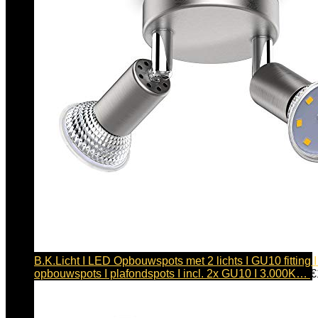
B.K.Licht I LED Opbouwspots met 2 lichts I GU10 fitting I
opbouwspots I plafondspots I incl. 2x GU10 I 3.000K…
€