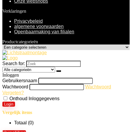
Onze webshops
Verklaringen
Privacybeleid
algemene voorwaarden
Openbaarmaking van filialen
Productcategorieën
Search for:
Inloggen
Gebruikersnaam
Wachtwoord
Wachtwoord
Vergeten?
Onthoud Inloggegevens
Login
Vergelijk items
Totaal (
0
)