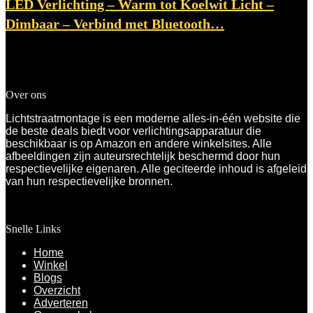
LED Verlichting – Warm tot Koelwit Licht –
Dimbaar – Verbind met Bluetooth…
Toegevoegd aan verlanglijstje
Verwijderd uit verlanglijstje
0
Toevoegen aan vergelijken
€
52.23
Over ons
Lichtstraatmontage is een moderne alles-in-één website die
de beste deals biedt voor verlichtingsapparatuur die
beschikbaar is op Amazon en andere winkelsites. Alle
afbeeldingen zijn auteursrechtelijk beschermd door hun
respectievelijke eigenaren. Alle geciteerde inhoud is afgeleid
van hun respectievelijke bronnen.
Snelle Links
Home
Winkel
Blogs
Overzicht
Adverteren