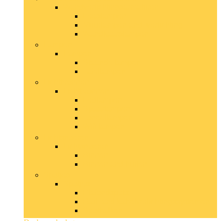
Wandverlichtingsarmaturen
Leeslampen
Muurlampen and -verlichting
Wandkaarslampen
Lampen
Lampen
Staande lampen
Tafellampen
Lichtbronnen
Lichtbronnen
Ledlampen
Spaarlampen
Toneellampen
Wifi-lampen
Lichtsnoeren
Lichtsnoeren
Binnen
Binnen and buiten
Spotjes
Spotjes
Plafondspots
Rail- and kabelverlichtingssystemen
Spotbalken