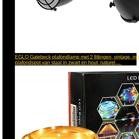
EGLO Gatebeck plafondlamp met 2 fittingen, vintage, indus
plafondspot van staal in zwart en hout, naturel…
€
58.39