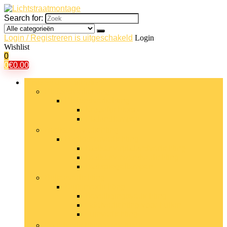
Search for:
Login / Registreren is uitgeschakeld
Login
Wishlist
0
0
€
0.00
Bladeren door rubrieken
Plafondverlichting
Plafondverlichting
Kroonluchters
Plafondlampen
Badkamerverlichting
Badkamerverlichting
Badkamerplafondverlichting
Badkamerwandverlichting
Badspiegellampen
Buitenverlichting
Buitenverlichting
Beveiligingsverlichting
Tafelverlichting voor buiten
Tuinverlichting
Wandverlichtingsarmaturen