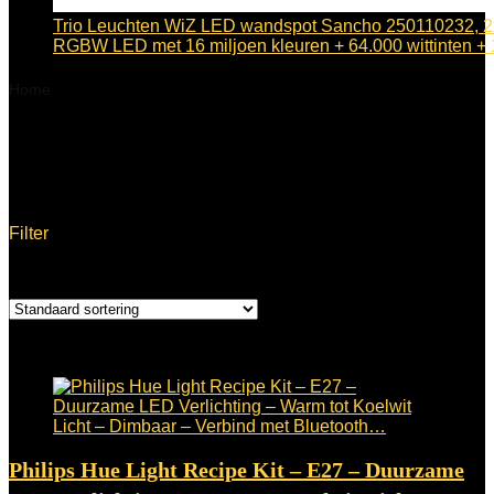
Trio Leuchten WiZ LED wandspot Sancho 250110232, 2
RGBW LED met 16 miljoen kleuren + 64.000 wittinten 
Home
Product Productafmetingen
7.5 x 17.6 x 16.5 cm; 120
gram
7.5 x 17.6 x 16.5 cm; 120 gram
Filter
Enig resultaat
Toegevoegd aan verlanglijstje
Verwijderd uit verlanglijstje
0
Toevoegen aan vergelijken
Philips Hue Light Recipe Kit – E27 – Duurzame