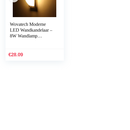
Wovatech Moderne
LED Wandkandelaar –
8W Wandlamp
Waterdicht Buiten
Binnen – Nachtlampje
voor Thuis Hal
€
28.09
Balkon…