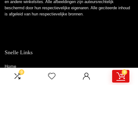
en andere winkelsites. Alle afbeeldingen zijn auteursrechtelijk
beschermd door hun respectievelijke eigenaren. Alle geciteerde inhoud
is afgeleid van hun respectievelijke bronnen.
Snelle Links
Home
0
0
Winkel
Blogs
Overzicht
Adverteren
Onze webshops
Verklaringen
Privacybeleid