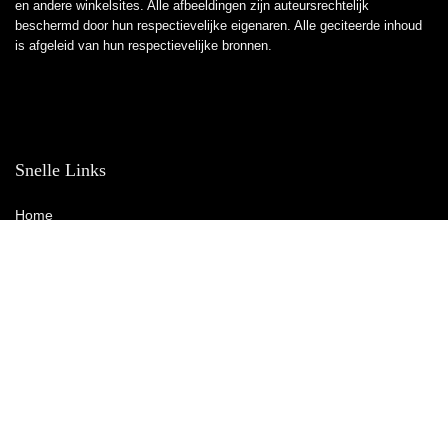
en andere winkelsites. Alle afbeeldingen zijn auteursrechtelijk
beschermd door hun respectievelijke eigenaren. Alle geciteerde inhoud
is afgeleid van hun respectievelijke bronnen.
Snelle Links
Home
Winkel
Blogs
Overzicht
Adverteren
Onze webshops
Verklaringen
Privacybeleid