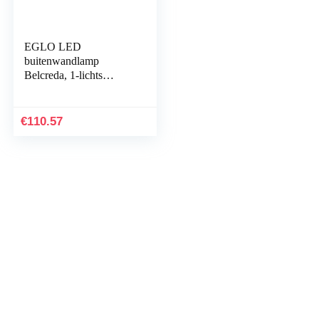
EGLO LED
buitenwandlamp
Belcreda, 1-lichts
buitenlamp incl.
bewegingssensor, sensor
wandlamp gemaakt van
€
110.57
gegoten…