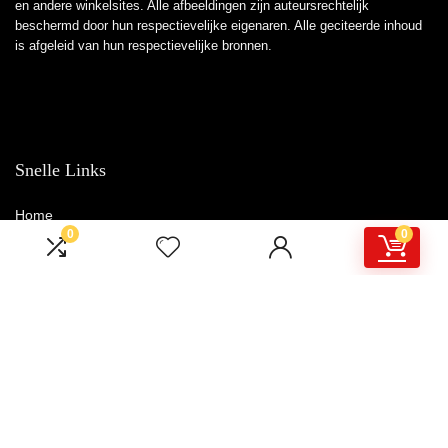
en andere winkelsites. Alle afbeeldingen zijn auteursrechtelijk
beschermd door hun respectievelijke eigenaren. Alle geciteerde inhoud
is afgeleid van hun respectievelijke bronnen.
Snelle Links
Home
0
0
Winkel
Blogs
Overzicht
Adverteren
Onze webshops
Verklaringen
Privacybeleid