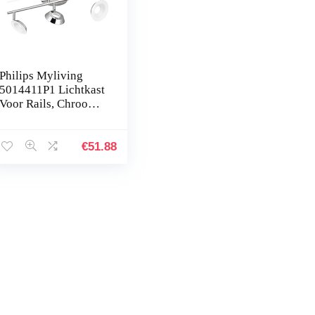
Philips Myliving
5014411P1 Lichtkast
Voor Rails, Chroom,
Led 5 W
€
51.88