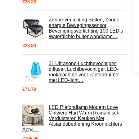
€
26.26
Zonne-verlichting Buiten, Zonne-
energie Bewegingssensor
Beveiligingsverlichting 100 LED's
Waterdichte buitenwandlamp…
€
23.94
3L Ultrasone Luchtbevochtiger-
diffuser, Luchtbevochtiger, LED-
rookmachine voor kantoorruimte
met LED-licht…
€
71.79
LED Plafondlamp Modern Love
Ontwerp Hart Warm Romantisch
Verduisteren Keuken Met
Afstandsbediening Kroonluchters
Acryl…
€
105.00