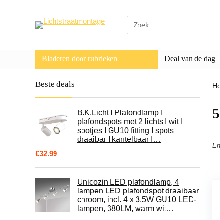
Search
for:
Bladeren door rubrieken
Deal van de dag
Beste deals
H
5
B.K.Licht I Plafondlamp I
plafondspots met 2 lichts I wit I
spotjes I GU10 fitting I spots
draaibar I kantelbaar I…
En
€
32.99
Unicozin LED plafondlamp, 4
lampen LED plafondspot draaibaar
chroom, incl. 4 x 3.5W GU10 LED-
lampen, 380LM, warm wit…