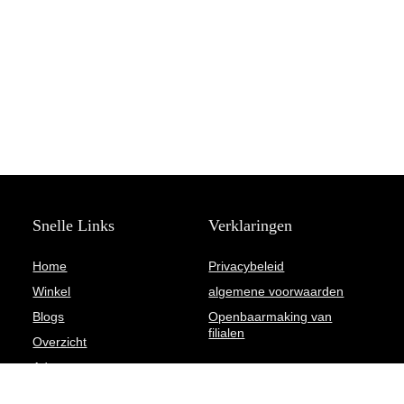
Snelle Links
Verklaringen
Home
Privacybeleid
Winkel
algemene voorwaarden
Blogs
Openbaarmaking van
filialen
Overzicht
Adverteren
Onze webshops