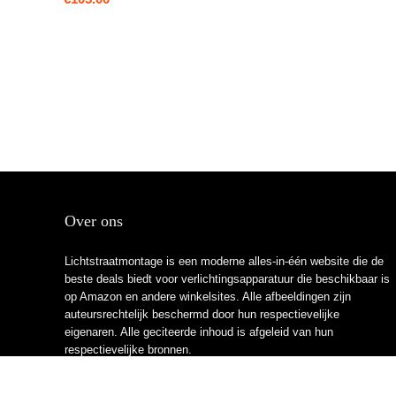
Over ons
Lichtstraatmontage is een moderne alles-in-één website die de
beste deals biedt voor verlichtingsapparatuur die beschikbaar is
op Amazon en andere winkelsites. Alle afbeeldingen zijn
auteursrechtelijk beschermd door hun respectievelijke
eigenaren. Alle geciteerde inhoud is afgeleid van hun
respectievelijke bronnen.