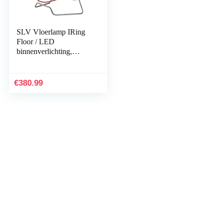
SLV Vloerlamp IRing
Floor / LED
binnenverlichting,
studiolamp,
woonkamerlamp,
decoratieve lamp,
€
380.99
leeslamp / 3000K
14.0W…