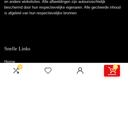
en andere winkelsites. Alle afbeeldingen zijn auteursrechtelijk
beschermd door hun respectievelijke eigenaren. Alle geciteerde inhoud
is afgeleid van hun respectievelijke bronnen.
Snelle Links
Home
0
0
Winkel
Blogs
Overzicht
Adverteren
Onze webshops
Verklaringen
Privacybeleid