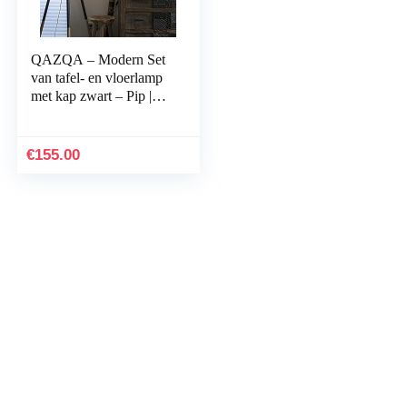
QAZQA – Modern Set
van tafel- en vloerlamp
met kap zwart – Pip |
Woonkamer |
Slaapkamer | Keuken –
Hout Rond – E27…
€
155.00