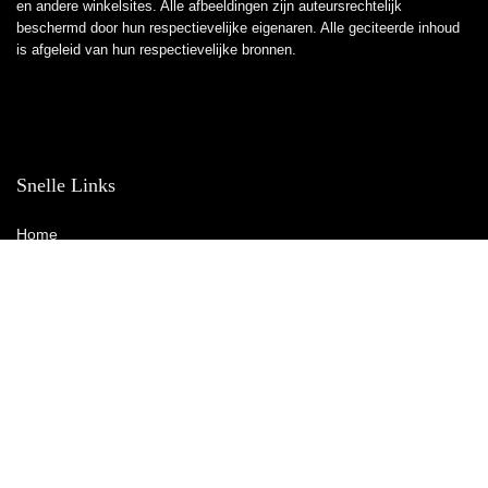
en andere winkelsites. Alle afbeeldingen zijn auteursrechtelijk
beschermd door hun respectievelijke eigenaren. Alle geciteerde inhoud
is afgeleid van hun respectievelijke bronnen.
Snelle Links
Home
Winkel
Blogs
Overzicht
Adverteren
Onze webshops
Verklaringen
Privacybeleid