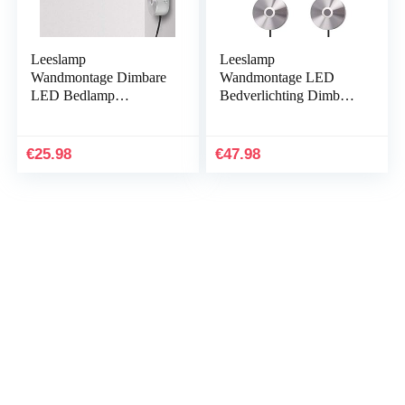
Leeslamp
Leeslamp
Wandmontage Dimbare
Wandmontage LED
LED Bedlamp
Bedverlichting Dimbare
Zwanenhals Lamp (3
Zwanenhals Lamp Bed
W, warm wit)
Leeslamp (3 W, warm
wit, 2 Stuks)
€
25.98
€
47.98