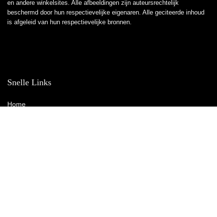
en andere winkelsites. Alle afbeeldingen zijn auteursrechtelijk
beschermd door hun respectievelijke eigenaren. Alle geciteerde inhoud
is afgeleid van hun respectievelijke bronnen.
Snelle Links
Home
Winkel
Blogs
Overzicht
Adverteren
Onze webshops
Verklaringen
Privacybeleid