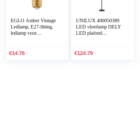
EGLO Amber Vintage
UNILUX 400050389
Ledlamp, E27-fitting,
LED vloerlamp DELY
ledlamp voor
LED plafond
retroverlichting, 3,5 watt
schijnwerper zwenk en
(komt overeen met 22
dimbaar dimfunctie
watt), 220 lumen…
zwart
€
14.76
€
124.79