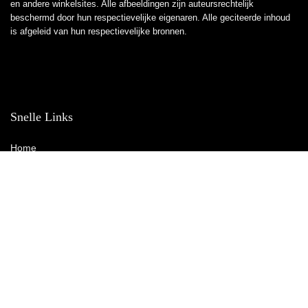
en andere winkelsites. Alle afbeeldingen zijn auteursrechtelijk
beschermd door hun respectievelijke eigenaren. Alle geciteerde inhoud
is afgeleid van hun respectievelijke bronnen.
Snelle Links
Home
Winkel
Blogs
Overzicht
Adverteren
Onze webshops
Verklaringen
Privacybeleid