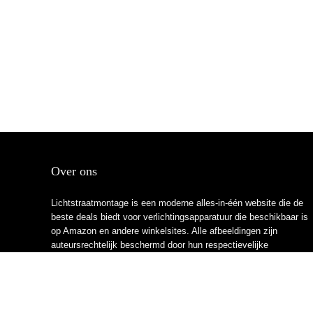
Over ons
Lichtstraatmontage is een moderne alles-in-één website die de
beste deals biedt voor verlichtingsapparatuur die beschikbaar is
op Amazon en andere winkelsites. Alle afbeeldingen zijn
auteursrechtelijk beschermd door hun respectievelijke
eigenaren. Alle geciteerde inhoud is afgeleid van hun
respectievelijke bronnen.