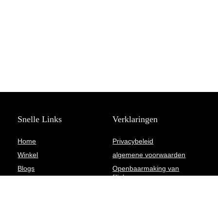
Snelle Links
Verklaringen
Home
Privacybeleid
Winkel
algemene voorwaarden
Blogs
Openbaarmaking van
filialen
Overzicht
Adverteren
Onze webshops