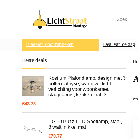
Search
for:
Bladeren door rubrieken
Deal van de dag
Beste deals
H
A
Kosilum Plafondlamp, design met 3
bollen, afhyse, warm wit licht,
verlichting voor woonkamer,
slaapkamer, keuken, hal, 3…
En
€
43.73
EGLO Buzz-LED Spotlamp, staal,
3 watt, nikkel mat
€
70.77