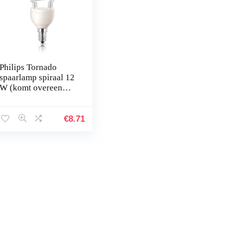
Philips Tornado
spaarlamp spiraal 12
W (komt overeen
met 60 W), kleine
fitting E14, warm wit
€
8.71