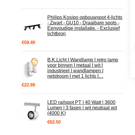
Philips Kosipo opbouwspot 4-lichts
- Zwart - GU10 - Draaibare spots -
Eenvoudige installatie. - Exclusief
lichtbron
€
59.49
B.K.Licht I Wandlamp I retro lamp
voor binnen I metaal I wit I
industrieel I wandlampen I
netstroom I met 1 lichts I…
€
22.99
LED railspot PT | 40 Watt | 3600
Lumen | 3 fasen | wit neutraal wit
(4000 K)
€
62.50